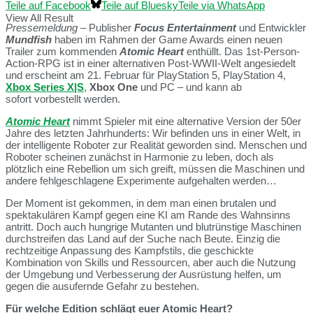
Teile auf Facebook
Teile auf Bluesky
Teile via WhatsApp
View All Result
Pressemeldung
– Publisher
Focus Entertainment
und Entwickler
Mundfish
haben im Rahmen der Game Awards einen neuen
Trailer zum kommenden
Atomic Heart
enthüllt. Das 1st-Person-
Action-RPG ist in einer alternativen Post-WWII-Welt angesiedelt
und erscheint am 21. Februar für PlayStation 5, PlayStation 4,
Xbox Series X|S
,
Xbox One
und PC – und kann ab
sofort vorbestellt werden.
Atomic Heart
nimmt Spieler mit eine alternative Version der 50er
Jahre des letzten Jahrhunderts: Wir befinden uns in einer Welt, in
der intelligente Roboter zur Realität geworden sind. Menschen und
Roboter scheinen zunächst in Harmonie zu leben, doch als
plötzlich eine Rebellion um sich greift, müssen die Maschinen und
andere fehlgeschlagene Experimente aufgehalten werden…
Der Moment ist gekommen, in dem man einen brutalen und
spektakulären Kampf gegen eine KI am Rande des Wahnsinns
antritt. Doch auch hungrige Mutanten und blutrünstige Maschinen
durchstreifen das Land auf der Suche nach Beute. Einzig die
rechtzeitige Anpassung des Kampfstils, die geschickte
Kombination von Skills und Ressourcen, aber auch die Nutzung
der Umgebung und Verbesserung der Ausrüstung helfen, um
gegen die ausufernde Gefahr zu bestehen.
Für welche Edition schlägt euer Atomic Heart?