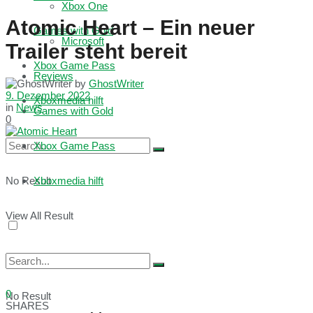
Xbox One
Atomic Heart – Ein neuer
Games with Gold
Microsoft
Trailer steht bereit
Xbox Game Pass
Reviews
by
GhostWriter
9. Dezember 2022
Xboxmedia hilft
in
News
Games with Gold
0
Xbox Game Pass
No Result
Xboxmedia hilft
View All Result
0
No Result
SHARES