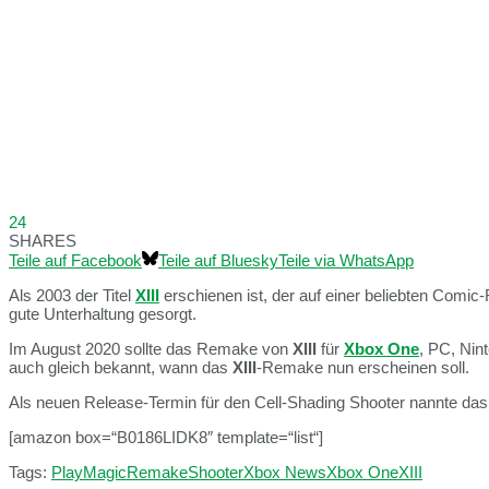
24
SHARES
Teile auf Facebook
Teile auf Bluesky
Teile via WhatsApp
Als 2003 der Titel
XIII
erschienen ist, der auf einer beliebten Comic-
gute Unterhaltung gesorgt.
Im August 2020 sollte das Remake von
XIII
für
Xbox One
, PC, Nin
auch gleich bekannt, wann das
XIII
-Remake nun erscheinen soll.
Als neuen Release-Termin für den Cell-Shading Shooter nannte das 
[amazon box=“B0186LIDK8″ template=“list“]
Tags:
PlayMagic
Remake
Shooter
Xbox News
Xbox One
XIII