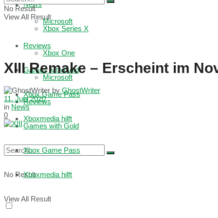
News
No Result
View All Result
Microsoft
Xbox Series X
Reviews
Xbox One
XIII Remake – Erscheint im N
Games with Gold
Microsoft
by
GhostWriter
Xbox Game Pass
11. Juni 2020
Reviews
in
News
0
Xboxmedia hilft
Games with Gold
Xbox Game Pass
No Result
Xboxmedia hilft
View All Result