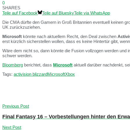
0
SHARES
Teile auf Facebook
Teile auf Bluesky
Teile via WhatsApp
Die CMA dürfte den Gamern in Groß Britannien eventuell keinen gr
UK zurückzuziehen.
Microsoft
könnte nach aktuellem Recht, den Deal zwischen
Activi
erst kürzlich sicherstellen wollen, dass es keine Hintertür gibt, we
Wäre dem nicht so, dann könnte die Fusion vollzogen werden und in 
schwer werden.
Bloomberg
berichtet, dass
Microsoft
aktuell darüber nachdenkt, sei
Tags:
activision blizzard
Microsoft
Xbox
Previous Post
Final Fantasy 16 – Vorbestellungen hinter den Erw
Next Post