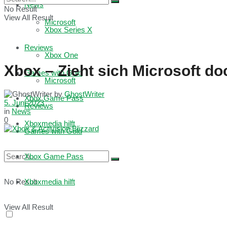
News
No Result
View All Result
Microsoft
Xbox Series X
Reviews
Xbox One
Xbox – Zieht sich Microsoft d
Games with Gold
Microsoft
by
GhostWriter
Xbox Game Pass
5. Juni 2023
Reviews
in
News
0
Xboxmedia hilft
Games with Gold
Xbox Game Pass
No Result
Xboxmedia hilft
View All Result