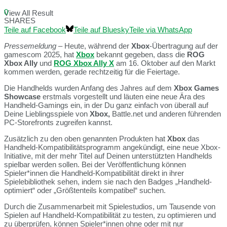
0
View All Result
SHARES
Teile auf Facebook
Teile auf Bluesky
Teile via WhatsApp
Pressemeldung
– Heute, während der
Xbox
-Übertragung auf der
gamescom 2025, hat
Xbox
bekannt gegeben, dass die
ROG
Xbox Ally
und
ROG Xbox Ally X
am 16. Oktober auf den Markt
kommen werden, gerade rechtzeitig für die Feiertage.
Die Handhelds wurden Anfang des Jahres auf dem
Xbox Games
Showcase
erstmals vorgestellt und läuten eine neue Ära des
Handheld-Gamings ein, in der Du ganz einfach von überall auf
Deine Lieblingsspiele von
Xbox,
Battle.net und anderen führenden
PC-Storefronts zugreifen kannst.
Zusätzlich zu den oben genannten Produkten hat
Xbox
das
Handheld-Kompatibilitätsprogramm angekündigt, eine neue Xbox-
Initiative, mit der mehr Titel auf Deinen unterstützten Handhelds
spielbar werden sollen. Bei der Veröffentlichung können
Spieler*innen die Handheld-Kompatibilität direkt in ihrer
Spielebibliothek sehen, indem sie nach den Badges „Handheld-
optimiert“ oder „Größtenteils kompatibel“ suchen.
Durch die Zusammenarbeit mit Spielestudios, um Tausende von
Spielen auf Handheld-Kompatibilität zu testen, zu optimieren und
zu überprüfen, können Spieler*innen ohne oder mit nur