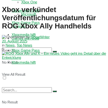
Xbox One
Xbox verkündet
Games with Gold
Microsoft
Veröffentlichungsdatum für
Xbox Game Pass
ROG Xbox Ally Handhelds
Reviews
Xboxmedia hilft
by
GhostWriter
Games with Gold
20. August 2025
in
News
,
Top News
0
Xbox Game Pass
No Result
Xboxmedia hilft
View All Result
No Result