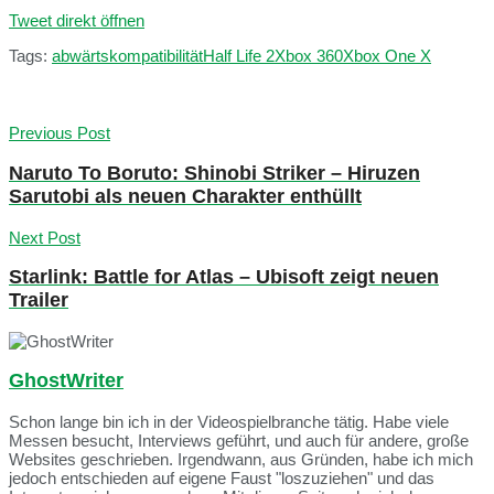
Tweet direkt öffnen
Tags:
abwärtskompatibilität
Half Life 2
Xbox 360
Xbox One X
Previous Post
Naruto To Boruto: Shinobi Striker – Hiruzen
Sarutobi als neuen Charakter enthüllt
Next Post
Starlink: Battle for Atlas – Ubisoft zeigt neuen
Trailer
GhostWriter
Schon lange bin ich in der Videospielbranche tätig. Habe viele
Messen besucht, Interviews geführt, und auch für andere, große
Websites geschrieben. Irgendwann, aus Gründen, habe ich mich
jedoch entschieden auf eigene Faust "loszuziehen" und das