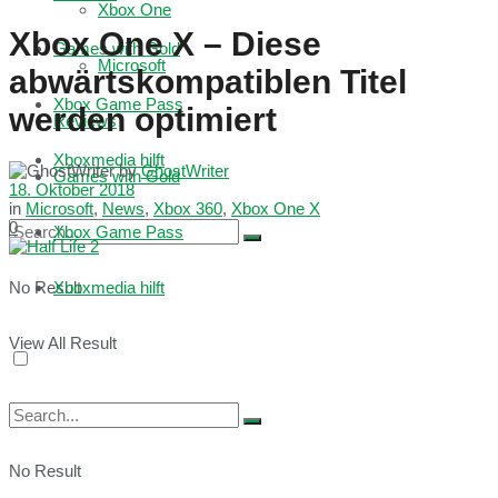
Xbox One
Xbox One X – Diese
Games with Gold
Microsoft
abwärtskompatiblen Titel
Xbox Game Pass
werden optimiert
Reviews
Xboxmedia hilft
by
GhostWriter
Games with Gold
18. Oktober 2018
in
Microsoft
,
News
,
Xbox 360
,
Xbox One X
0
Xbox Game Pass
No Result
Xboxmedia hilft
View All Result
No Result