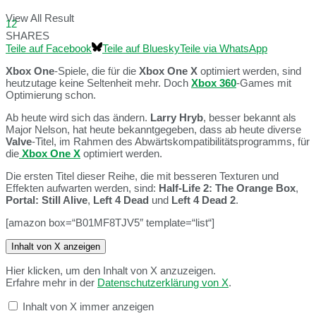
View All Result
12
SHARES
Teile auf Facebook
Teile auf Bluesky
Teile via WhatsApp
Xbox One
-Spiele, die für die
Xbox One X
optimiert werden, sind
heutzutage keine Seltenheit mehr. Doch
Xbox 360
-Games mit
Optimierung schon.
Ab heute wird sich das ändern.
Larry Hryb
, besser bekannt als
Major Nelson, hat heute bekanntgegeben, dass ab heute diverse
Valve
-Titel, im Rahmen des Abwärtskompatibilitätsprogramms, für
die
Xbox One X
optimiert werden.
Die ersten Titel dieser Reihe, die mit besseren Texturen und
Effekten aufwarten werden, sind:
Half-Life 2: The Orange Box
,
Portal: Still Alive
,
Left 4 Dead
und
Left 4 Dead 2
.
[amazon box=“B01MF8TJV5″ template=“list“]
Inhalt von X anzeigen
Hier klicken, um den Inhalt von X anzuzeigen.
Erfahre mehr in der
Datenschutzerklärung von X
.
Inhalt von X immer anzeigen