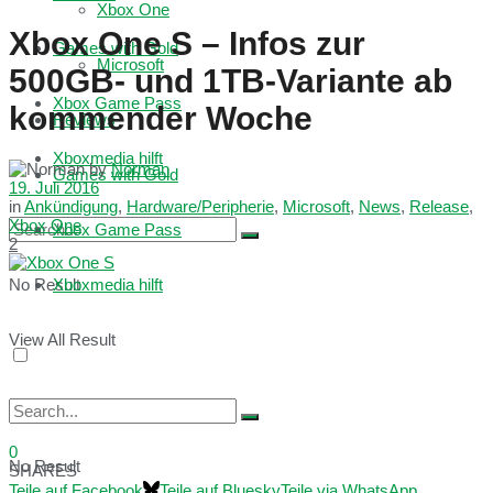
Xbox One
Xbox One S – Infos zur
Games with Gold
Microsoft
500GB- und 1TB-Variante ab
Xbox Game Pass
kommender Woche
Reviews
Xboxmedia hilft
by
Norman
Games with Gold
19. Juli 2016
in
Ankündigung
,
Hardware/Peripherie
,
Microsoft
,
News
,
Release
,
Xbox One
Xbox Game Pass
2
No Result
Xboxmedia hilft
View All Result
0
No Result
SHARES
Teile auf Facebook
Teile auf Bluesky
Teile via WhatsApp