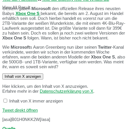
View All Result
Gestern gaben
Microsoft
den offiziellen Release ihres neusten
Babys
Xbox
One S
bekannt, die bereits am 2. August im Handel
erhältlich sein soll. Doch hierbei handelt es vorerst nur um die
2TB-Variante der weißen Wunderkiste, die mit einem 4K-Blu-Ray-
Laufwerk ausgestattet ist. Die größte Variante soll dann für 399€
zu haben sein. Doch es sollen ja noch zwei weitere Versionen der
Xbox One S
folgen. Wann, ist bisher noch nicht bekannt.
Wie
Microsoft
s Aaron Greenberg nun über seinen
Twitter
-Kanal
verkündete, werden wir schon in der kommenden Woche
erfahren, wann die beiden anderen Modelle der
Xbox One S
, also
die 500GB- und 1TB-Variante, verfügbar sein werden. Was meint
ihr, wann es soweit sein wird?
Inhalt von X anzeigen
Hier klicken, um den Inhalt von X anzuzeigen.
Erfahre mehr in der
Datenschutzerklärung von X
.
Inhalt von X immer anzeigen
Tweet direkt öffnen
[asa]B01H0NKK2W[/asa]
Quelle