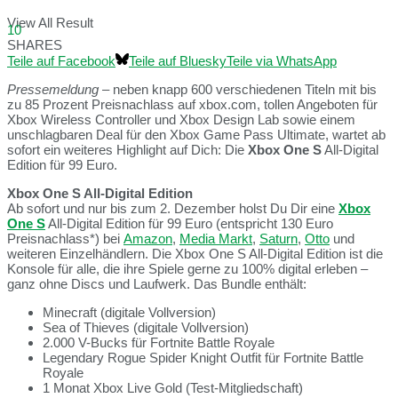
View All Result
10
SHARES
Teile auf Facebook
Teile auf Bluesky
Teile via WhatsApp
Pressemeldung
– neben knapp 600 verschiedenen Titeln mit bis
zu 85 Prozent Preisnachlass auf xbox.com, tollen Angeboten für
Xbox Wireless Controller und Xbox Design Lab sowie einem
unschlagbaren Deal für den Xbox Game Pass Ultimate, wartet ab
sofort ein weiteres Highlight auf Dich: Die
Xbox One S
All-Digital
Edition für 99 Euro.
Xbox One S All-Digital Edition
Ab sofort und nur bis zum 2. Dezember holst Du Dir eine
Xbox
One S
All-Digital Edition für 99 Euro (entspricht 130 Euro
Preisnachlass*) bei
Amazon
,
Media Markt
,
Saturn
,
Otto
und
weiteren Einzelhändlern. Die Xbox One S All-Digital Edition ist die
Konsole für alle, die ihre Spiele gerne zu 100% digital erleben –
ganz ohne Discs und Laufwerk. Das Bundle enthält:
Minecraft (digitale Vollversion)
Sea of Thieves (digitale Vollversion)
2.000 V-Bucks für Fortnite Battle Royale
Legendary Rogue Spider Knight Outfit für Fortnite Battle
Royale
1 Monat Xbox Live Gold (Test-Mitgliedschaft)