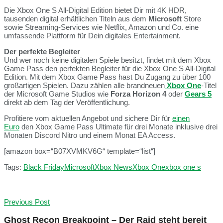
Die Xbox One S All-Digital Edition bietet Dir mit 4K HDR,
tausenden digital erhältlichen Titeln aus dem
Microsoft
Store
sowie Streaming-Services wie Netflix, Amazon und Co. eine
umfassende Plattform für Dein digitales Entertainment.
Der perfekte Begleiter
Und wer noch keine digitalen Spiele besitzt, findet mit dem Xbox
Game Pass den perfekten Begleiter für die Xbox One S All-Digital
Edition. Mit dem Xbox Game Pass hast Du Zugang zu über 100
großartigen Spielen. Dazu zählen alle brandneuen
Xbox One
-Titel
der Microsoft Game Studios wie
Forza Horizon 4
oder
Gears 5
direkt ab dem Tag der Veröffentlichung.
Profitiere vom aktuellen Angebot und sichere Dir für
einen
Euro
den Xbox Game Pass Ultimate für drei Monate inklusive drei
Monaten Discord Nitro und einem Monat EA Access.
[amazon box=“B07XVMKV6G“ template=“list“]
Tags:
Black Friday
Microsoft
Xbox News
Xbox One
xbox one s
Previous Post
Ghost Recon Breakpoint – Der Raid steht bereit