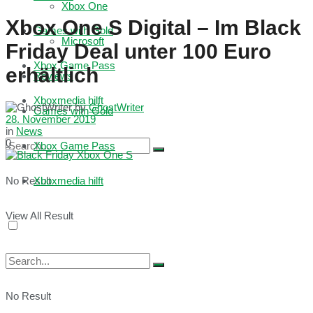
Xbox One
Xbox One S Digital – Im Black
Games with Gold
Microsoft
Friday Deal unter 100 Euro
Xbox Game Pass
erhältlich
Reviews
Xboxmedia hilft
by
GhostWriter
Games with Gold
28. November 2019
in
News
0
Xbox Game Pass
No Result
Xboxmedia hilft
View All Result
No Result