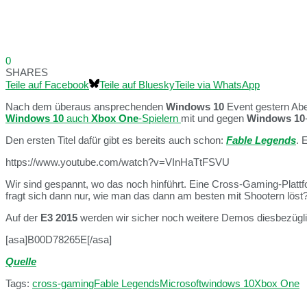
0
SHARES
Teile auf Facebook
Teile auf Bluesky
Teile via WhatsApp
Nach dem überaus ansprechenden
Windows 10
Event gestern Ab
Windows 10
auch
Xbox One
-Spielern
mit und gegen
Windows 10
Den ersten Titel dafür gibt es bereits auch schon:
Fable Legends
. 
https://www.youtube.com/watch?v=VInHaTtFSVU
Wir sind gespannt, wo das noch hinführt. Eine Cross-Gaming-Plat
fragt sich dann nur, wie man das dann am besten mit Shootern löst
Auf der
E3 2015
werden wir sicher noch weitere Demos diesbezügli
[asa]B00D78265E[/asa]
Quelle
Tags:
cross-gaming
Fable Legends
Microsoft
windows 10
Xbox One