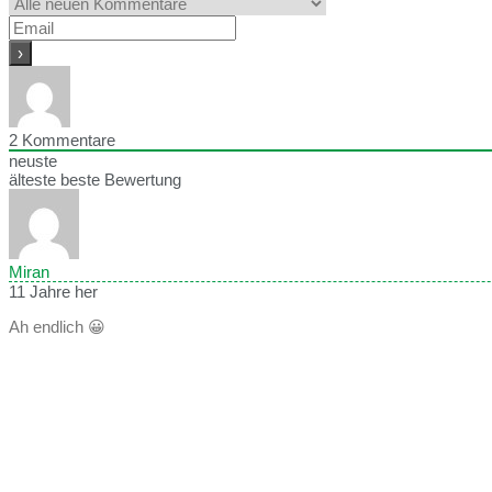
2
Kommentare
neuste
älteste
beste Bewertung
Miran
11 Jahre her
Ah endlich 😀