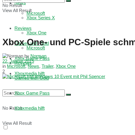
News
No Result
View All Result
Microsoft
Xbox Series X
Reviews
Xbox One
Xbox One- und PC-Spiele schm
Games with Gold
Microsoft
by
Norman
Xbox Game Pass
22. Januar 2015
Reviews
in
Microsoft
,
News
,
Trailer
,
Xbox One
2
Xboxmedia hilft
Games with Gold
Xbox Game Pass
No Result
Xboxmedia hilft
View All Result