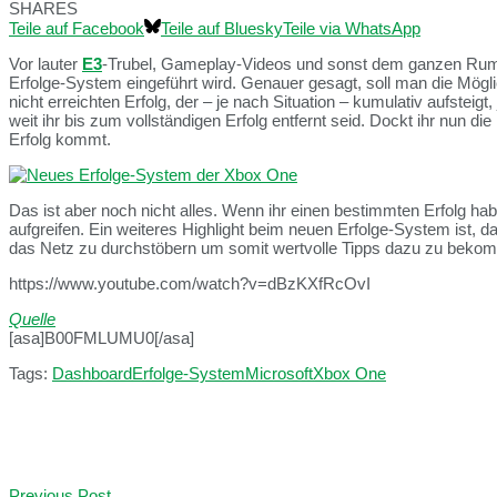
SHARES
Teile auf Facebook
Teile auf Bluesky
Teile via WhatsApp
Vor lauter
E3
-Trubel, Gameplay-Videos und sonst dem ganzen R
Erfolge-System eingeführt wird. Genauer gesagt, soll man die Mögl
nicht erreichten Erfolg, der – je nach Situation – kumulativ aufsteigt
weit ihr bis zum vollständigen Erfolg entfernt seid. Dockt ihr nun d
Erfolg kommt.
Das ist aber noch nicht alles. Wenn ihr einen bestimmten Erfolg habt
aufgreifen. Ein weiteres Highlight beim neuen Erfolge-System ist, d
das Netz zu durchstöbern um somit wertvolle Tipps dazu zu beko
https://www.youtube.com/watch?v=dBzKXfRcOvI
Quelle
[asa]B00FMLUMU0[/asa]
Tags:
Dashboard
Erfolge-System
Microsoft
Xbox One
Previous Post