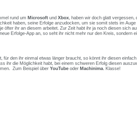
ummel rund um
Microsoft
und
Xbox
, haben wir doch glatt vergessen
ichkeit haben, seine Erfolge anzudocken, um sie somit stets im Auge
, je öfter ihr an diesem arbeitet. Zur Zeit habt ihr ja noch diesen sich
ie neue Erfolge-App an, so seht ihr nicht mehr nur den Kreis, sondern 
, für den ihr einmal etwas länger braucht, so könnt ihr diesen einfach
ass ihr die Möglichkeit habt, bei einem schweren Erfolg diesen auszu
mmen. Zum Beispiel über
YouTube
oder
Machinima
. Klasse!