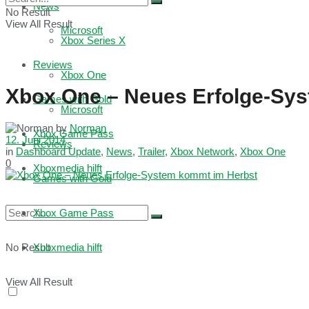
News
No Result
View All Result
Microsoft
Xbox Series X
Reviews
Xbox One
Xbox One – Neues Erfolge-Sy
Games with Gold
Microsoft
by
Norman
Xbox Game Pass
12. Juni 2014
Reviews
in
Dashboard Update
,
News
,
Trailer
,
Xbox Network
,
Xbox One
0
Xboxmedia hilft
Games with Gold
Xbox Game Pass
No Result
Xboxmedia hilft
View All Result