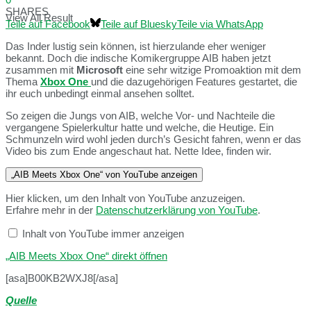
SHARES
View All Result
Teile auf Facebook
Teile auf Bluesky
Teile via WhatsApp
Das Inder lustig sein können, ist hierzulande eher weniger
bekannt. Doch die indische Komikergruppe AIB haben jetzt
zusammen mit
Microsoft
eine sehr witzige Promoaktion mit dem
Thema
Xbox One
und die dazugehörigen Features gestartet, die
ihr euch unbedingt einmal ansehen solltet.
So zeigen die Jungs von AIB, welche Vor- und Nachteile die
vergangene Spielerkultur hatte und welche, die Heutige. Ein
Schmunzeln wird wohl jeden durch’s Gesicht fahren, wenn er das
Video bis zum Ende angeschaut hat. Nette Idee, finden wir.
„AIB Meets Xbox One“ von YouTube anzeigen
Hier klicken, um den Inhalt von YouTube anzuzeigen.
Erfahre mehr in der
Datenschutzerklärung von YouTube
.
Inhalt von YouTube immer anzeigen
„AIB Meets Xbox One“ direkt öffnen
[asa]B00KB2WXJ8[/asa]
Quelle