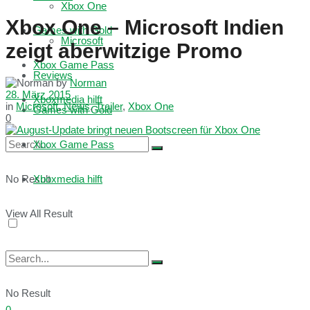
Xbox One
Xbox One – Microsoft Indien
Games with Gold
Microsoft
zeigt aberwitzige Promo
Xbox Game Pass
Reviews
by
Norman
28. März 2015
Xboxmedia hilft
in
Microsoft
,
News
,
Trailer
,
Xbox One
Games with Gold
0
Xbox Game Pass
No Result
Xboxmedia hilft
View All Result
No Result
0