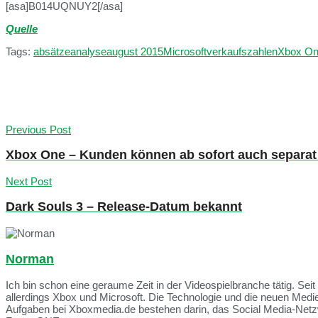
[asa]B014UQNUY2[/asa]
Quelle
Tags:
absätze
analyse
august 2015
Microsoft
verkaufszahlen
Xbox O
Previous Post
Xbox One – Kunden können ab sofort auch separat 
Next Post
Dark Souls 3 – Release-Datum bekannt
Norman
Ich bin schon eine geraume Zeit in der Videospielbranche tätig. Seit
allerdings Xbox und Microsoft. Die Technologie und die neuen Med
Aufgaben bei Xboxmedia.de bestehen darin, das Social Media-Netzwe