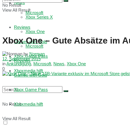
News
No Result
View All Result
Microsoft
Xbox Series X
Reviews
Xbox One
Xbox One – Gute Absätze im A
Games with Gold
Microsoft
by
Norman
Xbox Game Pass
12. September 2015
Reviews
in
Ankündigung
,
Microsoft
,
News
,
Xbox One
0
Xboxmedia hilft
Games with Gold
Xbox Game Pass
No Result
Xboxmedia hilft
View All Result