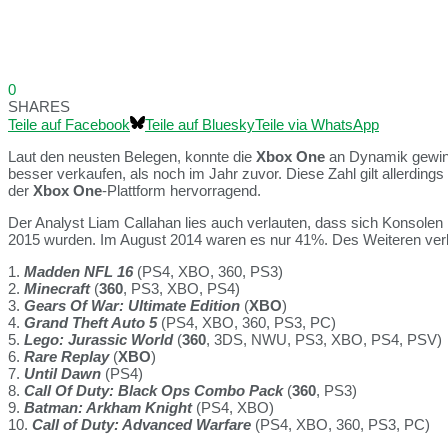
0
SHARES
Teile auf Facebook
Teile auf Bluesky
Teile via WhatsApp
Laut den neusten Belegen, konnte die
Xbox One
an Dynamik gewinn
besser verkaufen, als noch im Jahr zuvor. Diese Zahl gilt allerdings 
der
Xbox One
-Plattform hervorragend.
Der Analyst Liam Callahan lies auch verlauten, dass sich Konsolen
2015 wurden. Im August 2014 waren es nur 41%. Des Weiteren verkau
1.
Madden NFL 16
(PS4, XBO, 360, PS3)
2.
Minecraft
(
360
, PS3, XBO, PS4)
3.
Gears Of War: Ultimate Edition
(
XBO
)
4.
Grand Theft Auto 5
(PS4, XBO, 360, PS3, PC)
5.
Lego: Jurassic World
(
360
, 3DS, NWU, PS3, XBO, PS4, PSV)
6.
Rare Replay
(
XBO
)
7.
Until Dawn
(PS4)
8.
Call Of Duty: Black Ops Combo Pack
(
360
, PS3)
9.
Batman: Arkham Knight
(PS4, XBO)
10.
Call of Duty: Advanced Warfare
(PS4, XBO, 360, PS3, PC)