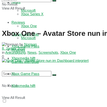
News
No Result
View All Result
Microsoft
Xbox Series X
Reviews
Xbox One
Xbox One – Avatar Store nun i
Games with Gold
Microsoft
by
Norman
Xbox Game Pass
8. Januar 2016
Reviews
in
Ankündigung
,
News
,
Screenshots
,
Xbox One
0
Xboxmedia hilft
Games with Gold
Xbox Game Pass
No Result
Xboxmedia hilft
View All Result