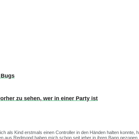
e Bugs
her zu sehen, wer in einer Party ist
 ich als Kind erstmals einen Controller in den Händen halten konnte, 
ien aus Redmond haben mich schon seit jeher in ihren Bann gezogen 