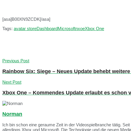
[asa]B00XN9ZCDK[/asa]
Tags:
avatar store
Dashboard
Microsoft
nxoe
Xbox One
Previous Post
Rainbow Six: Siege – Neues Update behebt weiter
Next Post
Xbox One – Kommendes Update erlaubt es schon vor
Norman
Ich bin schon eine geraume Zeit in der Videospielbranche tätig. Seit
allerdings Xbox und Microsoft. Die Technologie und die neuen Med