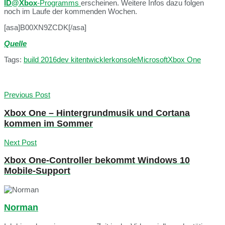
ID@Xbox
-Programms
erscheinen. Weitere Infos dazu folgen
noch im Laufe der kommenden Wochen.
[asa]B00XN9ZCDK[/asa]
Quelle
Tags:
build 2016
dev kit
entwickler
konsole
Microsoft
Xbox One
Previous Post
Xbox One – Hintergrundmusik und Cortana
kommen im Sommer
Next Post
Xbox One-Controller bekommt Windows 10
Mobile-Support
Norman