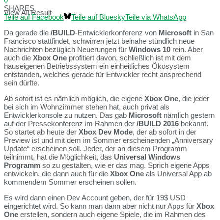
SHARES
View All Result
Teile auf Facebook
Teile auf Bluesky
Teile via WhatsApp
Da gerade die
/BUILD
-Entwicklerkonferenz von
Microsoft
in San
Francisco stattfindet, schwirren jetzt beinahe stündlich neue
Nachrichten bezüglich Neuerungen für
Windows 10
rein. Aber
auch die
Xbox One
profitiert davon, schließlich ist mit dem
hauseigenen Betriebssystem ein einheitliches Ökosystem
entstanden, welches gerade für Entwickler recht ansprechend
sein dürfte.
Ab sofort ist es nämlich möglich, die eigene
Xbox One
, die jeder
bei sich im Wohnzimmer stehen hat, auch privat als
Entwicklerkonsole zu nutzen. Das gab
Microsoft
nämlich gestern
auf der Pressekonferenz im Rahmen der
/BUILD 2016
bekannt.
So startet ab heute der
Xbox Dev Mode
, der ab sofort in der
Preview ist und mit dem im Sommer erscheinenden „Anniversary
Update“ erscheinen soll. Jeder, der an diesem Programm
teilnimmt, hat die Möglichkeit, das
Universal Windows
Programm
so zu gestalten, wie er das mag. Sprich eigene Apps
entwickeln, die dann auch für die
Xbox One
als Universal App ab
kommendem Sommer erscheinen sollen.
Es wird dann einen Dev Account geben, der für 19$ USD
eingerichtet wird. So kann man dann aber nicht nur Apps für
Xbox
One
erstellen, sondern auch eigene Spiele, die im Rahmen des