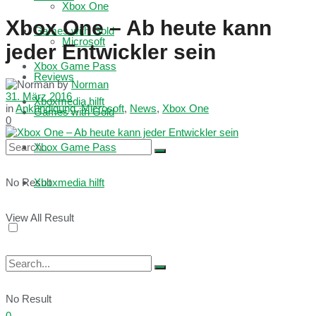
Xbox One
Xbox One – Ab heute kann
Games with Gold
Microsoft
jeder Entwickler sein
Xbox Game Pass
Reviews
by
Norman
31. März 2016
Xboxmedia hilft
in
Ankündigung
,
Microsoft
,
News
,
Xbox One
Games with Gold
0
Xbox Game Pass
No Result
Xboxmedia hilft
View All Result
No Result
0