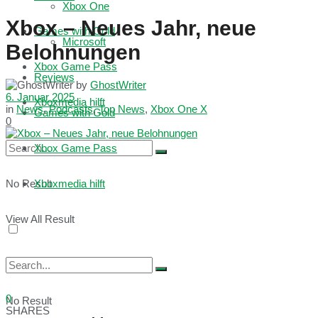
Xbox One
Xbox – Neues Jahr, neue
Games with Gold
Microsoft
Belohnungen
Xbox Game Pass
Reviews
by
GhostWriter
6. Januar 2025
Xboxmedia hilft
in
News
,
Podcasts
,
Top News
,
Xbox One X
Games with Gold
0
Xbox Game Pass
No Result
Xboxmedia hilft
View All Result
0
No Result
SHARES