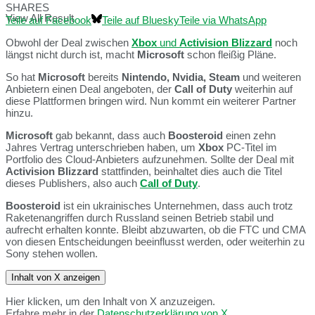
SHARES
View All Result
Teile auf Facebook
Teile auf Bluesky
Teile via WhatsApp
Obwohl der Deal zwischen
Xbox
und
Activision Blizzard
noch
längst nicht durch ist, macht
Microsoft
schon fleißig Pläne.
So hat
Microsoft
bereits
Nintendo, Nvidia, Steam
und weiteren
Anbietern einen Deal angeboten, der
Call of Duty
weiterhin auf
diese Plattformen bringen wird. Nun kommt ein weiterer Partner
hinzu.
Microsoft
gab bekannt, dass auch
Boosteroid
einen zehn
Jahres Vertrag unterschrieben haben, um
Xbox
PC-Titel im
Portfolio des Cloud-Anbieters aufzunehmen. Sollte der Deal mit
Activision Blizzard
stattfinden, beinhaltet dies auch die Titel
dieses Publishers, also auch
Call of Duty
.
Boosteroid
ist ein ukrainisches Unternehmen, dass auch trotz
Raketenangriffen durch Russland seinen Betrieb stabil und
aufrecht erhalten konnte. Bleibt abzuwarten, ob die FTC und CMA
von diesen Entscheidungen beeinflusst werden, oder weiterhin zu
Sony stehen wollen.
Inhalt von X anzeigen
Hier klicken, um den Inhalt von X anzuzeigen.
Erfahre mehr in der
Datenschutzerklärung von X
.