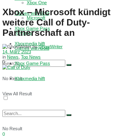
Xbox One
Xbox – Microsoft kündigt
Games with Gold
Microsoft
weitere Call of Duty-
Xbox Game Pass
Partnerschaft an
Reviews
Xboxmedia hilft
by
GhostWriter
Games with Gold
14. März 2023
in
News
,
Top News
0
Xbox Game Pass
No Result
Xboxmedia hilft
View All Result
No Result
0