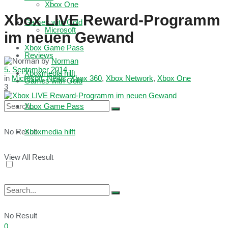
Xbox One
Xbox LIVE Reward-Programm
Games with Gold
Microsoft
im neuen Gewand
Xbox Game Pass
Reviews
by
Norman
5. September 2014
Xboxmedia hilft
in
Microsoft
,
News
,
Xbox 360
,
Xbox Network
,
Xbox One
Games with Gold
3
Xbox Game Pass
No Result
Xboxmedia hilft
View All Result
No Result
0