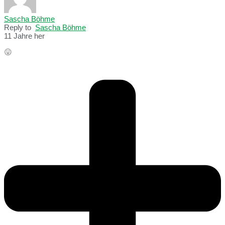
Sascha Böhme
Reply to
Sascha Böhme
11 Jahre her
😛