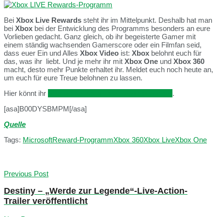
Bei
Xbox Live Rewards
steht ihr im Mittelpunkt. Deshalb hat man
bei
Xbox
bei der Entwicklung des Programms besonders an eure
Vorlieben gedacht. Ganz gleich, ob ihr begeisterte Gamer mit
einem ständig wachsenden Gamerscore oder ein Filmfan seid,
dass euer Ein und Alles
Xbox Video
ist:
Xbox
belohnt euch für
das, was ihr liebt. Und je mehr ihr mit
Xbox One
und
Xbox 360
macht, desto mehr Punkte erhaltet ihr. Meldet euch noch heute an,
um euch für eure Treue belohnen zu lassen.
Hier könnt ihr
Mitglied bei Xbox Live Rewards werden
.
[asa]B00DYSBMPM[/asa]
Quelle
Tags:
Microsoft
Reward-Programm
Xbox 360
Xbox Live
Xbox One
Previous Post
Destiny – „Werde zur Legende“-Live-Action-
Trailer veröffentlicht