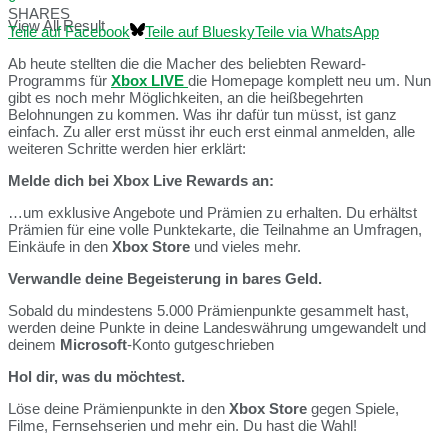
SHARES
View All Result
Teile auf Facebook
Teile auf Bluesky
Teile via WhatsApp
Ab heute stellten die die Macher des beliebten Reward-
Programms für
Xbox LIVE
die Homepage komplett neu um. Nun
gibt es noch mehr Möglichkeiten, an die heißbegehrten
Belohnungen zu kommen. Was ihr dafür tun müsst, ist ganz
einfach. Zu aller erst müsst ihr euch erst einmal anmelden, alle
weiteren Schritte werden hier erklärt:
Melde dich bei Xbox Live Rewards an:
…um exklusive Angebote und Prämien zu erhalten. Du erhältst
Prämien für eine volle Punktekarte, die Teilnahme an Umfragen,
Einkäufe in den
Xbox Store
und vieles mehr.
Verwandle deine Begeisterung in bares Geld.
Sobald du mindestens 5.000 Prämienpunkte gesammelt hast,
werden deine Punkte in deine Landeswährung umgewandelt und
deinem
Microsoft
-Konto gutgeschrieben
Hol dir, was du möchtest.
Löse deine Prämienpunkte in den
Xbox Store
gegen Spiele,
Filme, Fernsehserien und mehr ein. Du hast die Wahl!