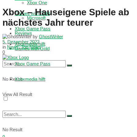
Xbox One
Xbox – Hauseigene Spiele ab
Games with Gold
Microsoft
nächstes Jahr teurer
Xbox Game Pass
Reviews
by
GhostWriter
5. Dezember 2022
Xboxmedia hilft
in
News
,
Top News
Games with Gold
0
Xbox Game Pass
No Result
Xboxmedia hilft
View All Result
No Result
0