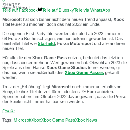
SHARES
View All Result
Teile auf Facebook
Teile auf Bluesky
Teile via WhatsApp
Microsoft
hat sich bisher nicht dem neuen Trend anpasst,
Xbox
Titel teurer zu machen, doch das hat 2023 ein Ende.
Die eigenen First Party Titel werden ab sofort ab 2023 immer mit
69 Euro zu Buche schlagen, wie nun bekannt geworden ist. Das
beinhaltet Titel wie
Starfield
, Forza Motorsport
und alle anderen
neuen Titel.
Für alle die den
Xbox Game Pass
nutzen, bedeutet das letztlich
nur, dass dieser mehr an Wert gewonnen hat. Obwohl ab 2023 die
Spiele aus dem Hause
Xbox Game Studios
teurer werden, gilt
das nur, wenn sie außerhalb des
Xbox Game Passes
gekauft
werden.
Trotz der „Erhöhung“ liegt
Microsoft
noch immer unterhalb von
Sony, die ihre Titel derzeit für mindestens 79 Euro anbieten.
Spencer hat erst im Oktober 2022 davor gewarnt, dass die Preise
der Spiele nicht immer haltbar sein werden.
Quelle
Tags:
Microsoft
Xbox
Xbox Game Pass
Xbox News