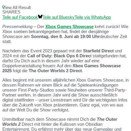
0
View All Result
SHARES
Teile auf Facebook
Teile auf Bluesky
Teile via WhatsApp
Pressemeldung
– Der
Xbox Games Showcase
kehrt zurück! Wie
Xbox soeben bekanntgegeben hat, findet der diesjährige
Showcase am
Sonntag, den 8. Juni ab 19:00 Uhr
deutscher Zeit
statt.
Nachdem das Event 2023 gepaart mit der
Starfield Direct
und
2024 mit der
Call of Duty: Black Ops 6 Direc
t stattgefunden hat,
darfst Du Dich auch in diesem Jahr wieder auf eine
Doppelveranstaltung freuen: Auf den
Xbox Games Showcase
2025
folgt die
The Outer Worlds 2 Direct
.
Alles beginnt mit unserem alljährlichen Xbox Games Showcase, in
dessen Rahmen wir einen Blick auf die Spieleankündigungen
unserer First-Party-Studios sowie Neuheiten unserer Third-Party-
Partner werfen. In diesem Jahr wird die Show ausschließlich
digital stattfinden – unser Livestream wird Dir die wichtigsten Infos
über die Zukunft von Xbox präsentieren. Ganz egal, von wo aus
auf der Welt Du die Show verfolgst.
Unmittelbar nach dem Showcase nimmt Dich die
The Outer
Worlds 2
Direct mit hinter die Kulissen von Obsidian
Entertainment. Du erfährst mehr über das neue Gameplay und