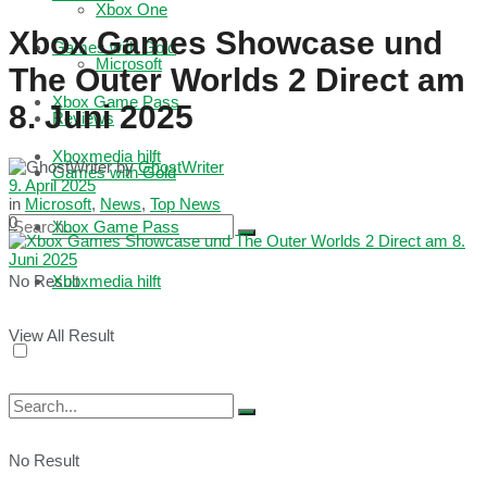
Xbox One
Xbox Games Showcase und
Games with Gold
Microsoft
The Outer Worlds 2 Direct am
Xbox Game Pass
8. Juni 2025
Reviews
Xboxmedia hilft
by
GhostWriter
Games with Gold
9. April 2025
in
Microsoft
,
News
,
Top News
0
Xbox Game Pass
No Result
Xboxmedia hilft
View All Result
No Result