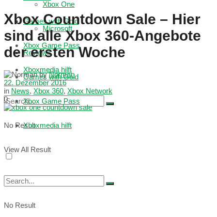
Xbox One
Xbox Countdown Sale – Hier
Games with Gold
Microsoft
sind alle Xbox 360-Angebote
Xbox Game Pass
der ersten Woche
Reviews
Xboxmedia hilft
by
Norman
Games with Gold
22. Dezember 2016
in
News
,
Xbox 360
,
Xbox Network
0
Xbox Game Pass
No Result
Xboxmedia hilft
View All Result
No Result