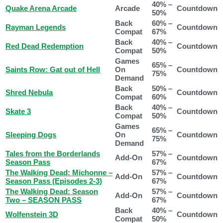
40% –
Quake Arena Arcade
Arcade
Countdown
50%
Back
60% –
Rayman Legends
Countdown
Compat
67%
Back
40% –
Red Dead Redemption
Countdown
Compat
50%
Games
65% –
Saints Row: Gat out of Hell
On
Countdown
75%
Demand
Back
50% –
Shred Nebula
Countdown
Compat
60%
Back
40% –
Skate 3
Countdown
Compat
50%
Games
65% –
Sleeping Dogs
On
Countdown
75%
Demand
Tales from the Borderlands
57% –
Add-On
Countdown
Season Pass
67%
The Walking Dead: Michonne –
57% –
Add-On
Countdown
Season Pass (Episodes 2-3)
67%
The Walking Dead: Season
57% –
Add-On
Countdown
Two – SEASON PASS
67%
Back
40% –
Wolfenstein 3D
Countdown
Compat
50%