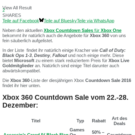
View All Result
2
SHARES
Teile auf Facebook
Teile auf Bluesky
Teile via WhatsApp
Neben den aktuellen
Xbox Countdown Sales
für
Xbox One
bekommt ihr natürlich auch die Angebote für
Xbox 360
von uns
fein säuberlich aufgelistet.
In der Liste findet ihr natürlich einige Kracher wie
Call of Duty:
Black Ops 1-3
,
Destiny
,
Fallout
und noch einige mehr. Diese
bietet
Microsoft
zu einem stark reduziertem Preis für
Xbox Live
Goldmitglieder
an. Natürlich sind einige Titel darunter auch
abwärtskompatibel.
Die
Xbox 360
-Liste der diesjährigen Xbox
Countdown Sale 2016
findet ihr hier unten.
Xbox 360 Countdown Sale vom 22.-28.
Dezember:
Art des
Titel
Typ
Rabatt
Deals
Games
50% –
Assassin’s Creed IV Black Flag
On
Countdown