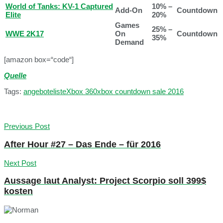
World of Tanks: KV-1 Captured
10% –
Add-On
Countdown
Elite
20%
Games
25% –
WWE 2K17
On
Countdown
35%
Demand
[amazon box=“code“]
Quelle
Tags:
angebote
liste
Xbox 360
xbox countdown sale 2016
Previous Post
After Hour #27 – Das Ende – für 2016
Next Post
Aussage laut Analyst: Project Scorpio soll 399$
kosten