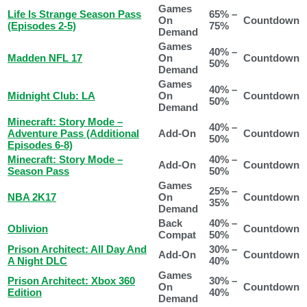
Games
Life Is Strange Season Pass
65% –
On
Countdown
(Episodes 2-5)
75%
Demand
Games
40% –
Madden NFL 17
On
Countdown
50%
Demand
Games
40% –
Midnight Club: LA
On
Countdown
50%
Demand
Minecraft: Story Mode –
40% –
Adventure Pass (Additional
Add-On
Countdown
50%
Episodes 6-8)
Minecraft: Story Mode –
40% –
Add-On
Countdown
Season Pass
50%
Games
25% –
NBA 2K17
On
Countdown
35%
Demand
Back
40% –
Oblivion
Countdown
Compat
50%
Prison Architect: All Day And
30% –
Add-On
Countdown
A Night DLC
40%
Games
Prison Architect: Xbox 360
30% –
On
Countdown
Edition
40%
Demand