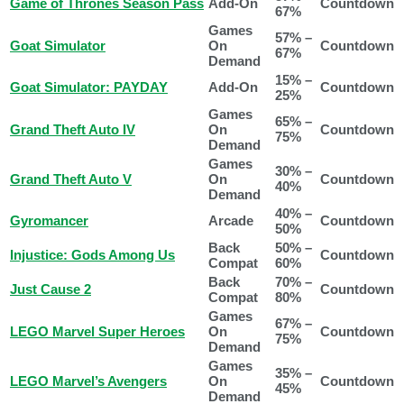
Game of Thrones Season Pass
Add-On
Countdown
67%
Games
57% –
Goat Simulator
On
Countdown
67%
Demand
15% –
Goat Simulator: PAYDAY
Add-On
Countdown
25%
Games
65% –
Grand Theft Auto IV
On
Countdown
75%
Demand
Games
30% –
Grand Theft Auto V
On
Countdown
40%
Demand
40% –
Gyromancer
Arcade
Countdown
50%
Back
50% –
Injustice: Gods Among Us
Countdown
Compat
60%
Back
70% –
Just Cause 2
Countdown
Compat
80%
Games
67% –
LEGO Marvel Super Heroes
On
Countdown
75%
Demand
Games
35% –
LEGO Marvel’s Avengers
On
Countdown
45%
Demand