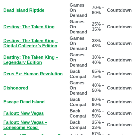
Games
70% –
Dead Island Riptide
On
Countdown
80%
Demand
Games
25% –
Destiny: The Taken King
On
Countdown
35%
Demand
Games
Destiny: The Taken King –
33% –
On
Countdown
Digital Collector’s Edition
43%
Demand
Games
Destiny: The Taken King –
30% –
On
Countdown
Legendary Edition
40%
Demand
Back
65% –
Deus Ex: Human Revolution
Countdown
Compat
75%
Games
40% –
Dishonored
On
Countdown
50%
Demand
Back
80% –
Escape Dead Island
Countdown
Compat
90%
Back
40% –
Fallout: New Vegas
Countdown
Compat
50%
Fallout: New Vegas –
Back
25% –
Countdown
Lonesome Road
Compat
33%
57% –