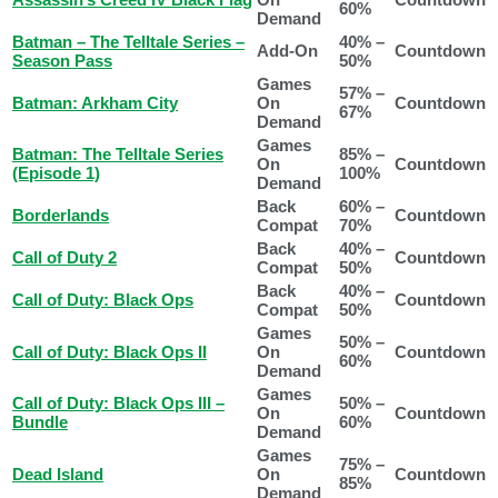
60%
Demand
Batman – The Telltale Series –
40% –
Add-On
Countdown
Season Pass
50%
Games
57% –
Batman: Arkham City
On
Countdown
67%
Demand
Games
Batman: The Telltale Series
85% –
On
Countdown
(Episode 1)
100%
Demand
Back
60% –
Borderlands
Countdown
Compat
70%
Back
40% –
Call of Duty 2
Countdown
Compat
50%
Back
40% –
Call of Duty: Black Ops
Countdown
Compat
50%
Games
50% –
Call of Duty: Black Ops II
On
Countdown
60%
Demand
Games
Call of Duty: Black Ops III –
50% –
On
Countdown
Bundle
60%
Demand
Games
75% –
Dead Island
On
Countdown
85%
Demand