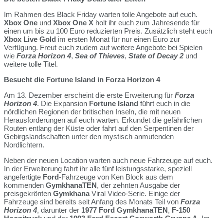
Im Rahmen des Black Friday warten tolle Angebote auf euch.
Xbox One
und
Xbox One X
holt ihr euch zum Jahresende für
einen um bis zu 100 Euro reduzierten Preis. Zusätzlich steht euch
Xbox Live Gold
im ersten Monat für nur einen Euro zur
Verfügung. Freut euch zudem auf weitere Angebote bei Spielen
wie
Forza Horizon 4
,
Sea of Thieves
,
State of Decay 2
und
weitere tolle Titel.
Besucht
die Fortune Island in Forza Horizon 4
Am 13. Dezember erscheint die erste Erweiterung für
Forza
Horizon 4
. Die Expansion
Fortune Island
führt euch in die
nördlichen Regionen der britischen Inseln, die mit neuen
Herausforderungen auf euch warten. Erkundet die gefährlichen
Routen entlang der Küste oder fahrt auf den Serpentinen der
Gebirgslandschaften unter den mystisch anmutenden
Nordlichtern.
Neben der neuen Location warten auch neue Fahrzeuge auf euch.
In der Erweiterung fahrt ihr alle fünf leistungsstarke, speziell
angefertigte
Ford
-Fahrzeuge von Ken Block aus dem
kommenden
GymkhanaTEN
, der zehnten Ausgabe der
preisgekrönten
Gymkhana
Viral Video-Serie. Einige der
Fahrzeuge sind bereits seit Anfang des Monats Teil von
Forza
Horizon 4
, darunter der
1977 Ford GymkhanaTEN
,
F-150