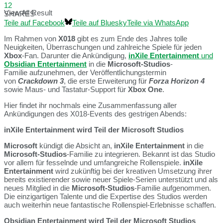
12
View All Result
SHARES
Teile auf Facebook
Teile auf Bluesky
Teile via WhatsApp
Im Rahmen von
X018
gibt es zum Ende des Jahres tolle
Neuigkeiten, Überraschungen und zahlreiche Spiele für jeden
Xbox
-Fan. Darunter die Ankündigung,
inXile Entertainment
und
Obsidian Entertainment
in die
Microsoft-Studios
-
Familie aufzunehmen, der Veröffentlichungstermin
von
Crackdown 3
, die erste Erweiterung für
Forza Horizon 4
sowie Maus- und Tastatur-Support für
Xbox One
.
Hier findet ihr nochmals eine Zusammenfassung aller
Ankündigungen des X018-Events des gestrigen Abends:
inXile Entertainment wird Teil der Microsoft Studios
Microsoft
kündigt die Absicht an,
inXile Entertainment
in die
Microsoft-Studios
-Familie zu integrieren. Bekannt ist das Studio
vor allem für fesselnde und umfangreiche Rollenspiele.
inXile
Entertainment
wird zukünftig bei der kreativen Umsetzung ihrer
bereits existierender sowie neuer Spiele-Serien unterstützt und als
neues Mitglied in die
Microsoft-Studios
-Familie aufgenommen.
Die einzigartigen Talente und die Expertise des Studios werden
auch weiterhin neue fantastische Rollenspiel-Erlebnisse schaffen.
Obsidian Entertainment wird Teil der Microsoft Studios