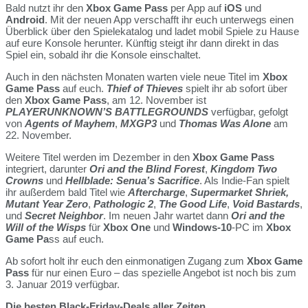
Bald nutzt ihr den
Xbox Game Pass
per App auf
iOS
und
Android
. Mit der neuen App verschafft ihr euch unterwegs einen
Überblick über den Spielekatalog und ladet mobil Spiele zu Hause
auf eure Konsole herunter. Künftig steigt ihr dann direkt in das
Spiel ein, sobald ihr die Konsole einschaltet.
Auch in den nächsten Monaten warten viele neue Titel im
Xbox
Game Pass
auf euch.
Thief of Thieves
spielt ihr ab sofort über
den
Xbox Game Pass
, am 12. November ist
PLAYERUNKNOWN’S BATTLEGROUNDS
verfügbar, gefolgt
von
Agents of Mayhem
,
MXGP3
und
Thomas Was Alone
am
22. November.
Weitere Titel werden im Dezember in den
Xbox Game Pass
integriert, darunter
Ori and the Blind Forest
,
Kingdom Two
Crowns
und
Hellblade: Senua’s Sacrifice
. Als Indie-Fan spielt
ihr außerdem bald Titel wie
Aftercharge
,
Supermarket Shriek,
Mutant Year Zero
,
Pathologic 2
,
The Good Life
,
Void Bastards
,
und
Secret Neighbor
. Im neuen Jahr wartet dann
Ori and the
Will of the Wisps
für
Xbox One
und
Windows-10
-PC im
Xbox
Game Pa
ss auf euch.
Ab sofort holt ihr euch den einmonatigen Zugang zum
Xbox Game
Pass
für nur einen Euro – das spezielle Angebot ist noch bis zum
3. Januar 2019 verfügbar.
Die besten Black-Friday-Deals aller Zeiten