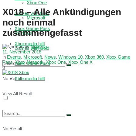
Xbox One
X018 – Alle Ankündigungen
Games with Gold
Microsoft
noch einmal
Xbox Game Pass
zusammengefasst
Reviews
Xboxmedia hilft
by
Norman
Games with Gold
11. November 2018
in
Events
,
Microsoft
,
News
,
Windows 10
,
Xbox 360
,
Xbox Game
Pass
,
Xbox Network
,
Xbox One
,
Xbox One X
Xbox Game Pass
0
No Result
Xboxmedia hilft
View All Result
No Result