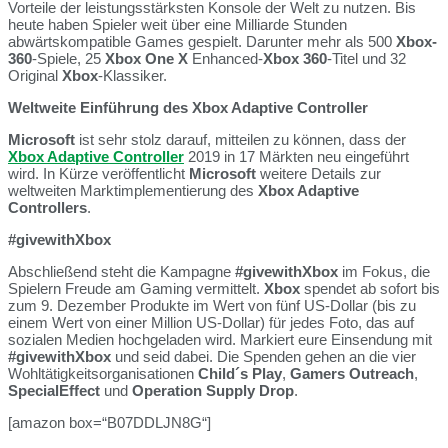
Vorteile der leistungsstärksten Konsole der Welt zu nutzen. Bis
heute haben Spieler weit über eine Milliarde Stunden
abwärtskompatible Games gespielt. Darunter mehr als 500
Xbox-
360
-Spiele, 25
Xbox One X
Enhanced-
Xbox 360
-Titel und 32
Original
Xbox
-Klassiker.
Weltweite Einführung des Xbox Adaptive Controller
Microsoft
ist sehr stolz darauf, mitteilen zu können, dass der
Xbox Adaptive Controller
2019 in 17 Märkten neu eingeführt
wird. In Kürze veröffentlicht
Microsoft
weitere Details zur
weltweiten Marktimplementierung des
Xbox Adaptive
Controllers
.
#givewithXbox
Abschließend steht die Kampagne
#givewithXbox
im Fokus, die
Spielern Freude am Gaming vermittelt.
Xbox
spendet ab sofort bis
zum 9. Dezember Produkte im Wert von fünf US-Dollar (bis zu
einem Wert von einer Million US-Dollar) für jedes Foto, das auf
sozialen Medien hochgeladen wird. Markiert eure Einsendung mit
#givewithXbox
und seid dabei. Die Spenden gehen an die vier
Wohltätigkeitsorganisationen
Child´s Play
,
Gamers Outreach
,
SpecialEffect
und
Operation Supply Drop
.
[amazon box=“B07DDLJN8G“]