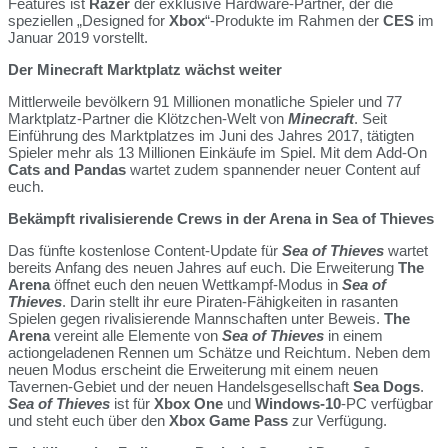
Features ist
Razer
der exklusive Hardware-Partner, der die
speziellen „Designed for
Xbox
“-Produkte im Rahmen der
CES
im
Januar 2019 vorstellt.
Der Minecraft Marktplatz wächst weiter
Mittlerweile bevölkern 91 Millionen monatliche Spieler und 77
Marktplatz-Partner die Klötzchen-Welt von
Minecraft
. Seit
Einführung des Marktplatzes im Juni des Jahres 2017, tätigten
Spieler mehr als 13 Millionen Einkäufe im Spiel. Mit dem Add-On
Cats and Pandas
wartet zudem spannender neuer Content auf
euch.
Bekämpft rivalisierende Crews in der Arena in Sea of Thieves
Das fünfte kostenlose Content-Update für
Sea of Thieves
wartet
bereits Anfang des neuen Jahres auf euch. Die Erweiterung
The
Arena
öffnet euch den neuen Wettkampf-Modus in
Sea of
Thieves
. Darin stellt ihr eure Piraten-Fähigkeiten in rasanten
Spielen gegen rivalisierende Mannschaften unter Beweis.
The
Arena
vereint alle Elemente von
Sea of Thieves
in einem
actiongeladenen Rennen um Schätze und Reichtum. Neben dem
neuen Modus erscheint die Erweiterung mit einem neuen
Tavernen-Gebiet und der neuen Handelsgesellschaft
Sea Dogs
.
Sea of Thieves
ist für
Xbox One
und
Windows-10
-PC verfügbar
und steht euch über den
Xbox Game Pass
zur Verfügung.