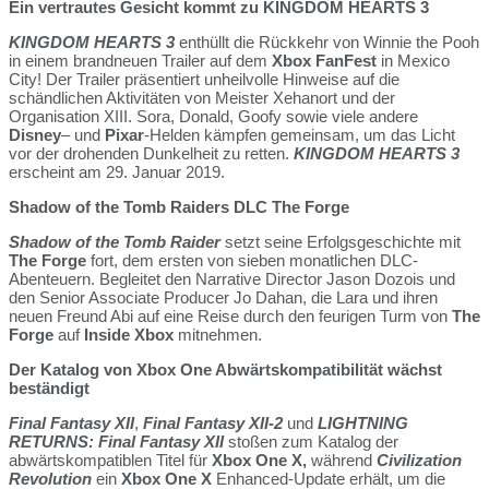
Ein vertrautes Gesicht kommt zu KINGDOM HEARTS 3
KINGDOM HEARTS 3
enthüllt die Rückkehr von Winnie the Pooh
in einem brandneuen Trailer auf dem
Xbox FanFest
in Mexico
City! Der Trailer präsentiert unheilvolle Hinweise auf die
schändlichen Aktivitäten von Meister Xehanort und der
Organisation XIII. Sora, Donald, Goofy sowie viele andere
Disney
– und
Pixar
-Helden kämpfen gemeinsam, um das Licht
vor der drohenden Dunkelheit zu retten.
KINGDOM HEARTS 3
erscheint am 29. Januar 2019.
Shadow of the Tomb Raiders DLC The Forge
Shadow of the Tomb Raider
setzt seine Erfolgsgeschichte mit
The Forge
fort, dem ersten von sieben monatlichen DLC-
Abenteuern. Begleitet den Narrative Director Jason Dozois und
den Senior Associate Producer Jo Dahan, die Lara und ihren
neuen Freund Abi auf eine Reise durch den feurigen Turm von
The
Forge
auf
Inside Xbox
mitnehmen.
Der Katalog von Xbox One Abwärtskompatibilität wächst
beständigt
Final Fantasy XII
,
Final Fantasy XII-2
und
LIGHTNING
RETURNS: Final Fantasy XII
stoßen zum Katalog der
abwärtskompatiblen Titel für
Xbox One X,
während
Civilization
Revolution
ein
Xbox One X
Enhanced-Update erhält, um die