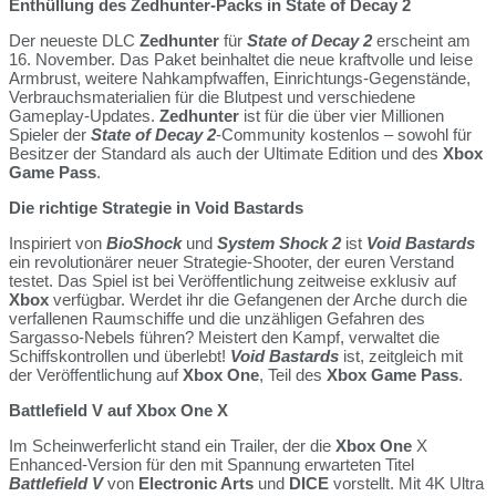
Enthüllung des Zedhunter-Packs in State of Decay 2
Der neueste DLC
Zedhunter
für
State of Decay 2
erscheint am
16. November. Das Paket beinhaltet die neue kraftvolle und leise
Armbrust, weitere Nahkampfwaffen, Einrichtungs-Gegenstände,
Verbrauchsmaterialien für die Blutpest und verschiedene
Gameplay-Updates.
Zedhunter
ist für die über vier Millionen
Spieler der
State of Decay 2
-Community kostenlos – sowohl für
Besitzer der Standard als auch der Ultimate Edition und des
Xbox
Game Pass
.
Die richtige Strategie in Void Bastards
Inspiriert von
BioShock
und
System Shock 2
ist
Void Bastards
ein revolutionärer neuer Strategie-Shooter, der euren Verstand
testet. Das Spiel ist bei Veröffentlichung zeitweise exklusiv auf
Xbox
verfügbar. Werdet ihr die Gefangenen der Arche durch die
verfallenen Raumschiffe und die unzähligen Gefahren des
Sargasso-Nebels führen? Meistert den Kampf, verwaltet die
Schiffskontrollen und überlebt!
Void Bastards
ist, zeitgleich mit
der Veröffentlichung auf
Xbox One
, Teil des
Xbox Game Pass
.
Battlefield V auf Xbox One X
Im Scheinwerferlicht stand ein Trailer, der die
Xbox One
X
Enhanced-Version für den mit Spannung erwarteten Titel
Battlefield V
von
Electronic Arts
und
DICE
vorstellt. Mit 4K Ultra