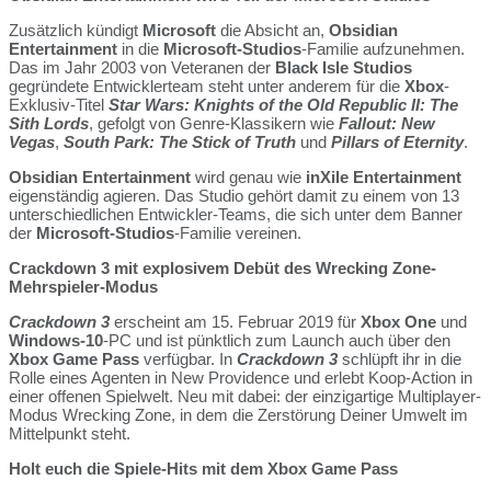
Zusätzlich kündigt
Microsoft
die Absicht an,
Obsidian
Entertainment
in die
Microsoft-Studios
-Familie aufzunehmen.
Das im Jahr 2003 von Veteranen der
Black Isle Studios
gegründete Entwicklerteam steht unter anderem für die
Xbox
-
Exklusiv-Titel
Star Wars: Knights of the Old Republic II: The
Sith Lords
, gefolgt von Genre-Klassikern wie
Fallout: New
Vegas
,
South Park: The Stick of Truth
und
Pillars of Eternity
.
Obsidian Entertainment
wird genau wie
inXile Entertainment
eigenständig agieren. Das Studio gehört damit zu einem von 13
unterschiedlichen Entwickler-Teams, die sich unter dem Banner
der
Microsoft-Studios
-Familie vereinen.
Crackdown 3 mit explosivem Debüt des Wrecking Zone-
Mehrspieler-Modus
Crackdown 3
erscheint am 15. Februar 2019 für
Xbox One
und
Windows-10
-PC und ist pünktlich zum Launch auch über den
Xbox Game Pass
verfügbar. In
Crackdown 3
schlüpft ihr in die
Rolle eines Agenten in New Providence und erlebt Koop-Action in
einer offenen Spielwelt. Neu mit dabei: der einzigartige Multiplayer-
Modus Wrecking Zone, in dem die Zerstörung Deiner Umwelt im
Mittelpunkt steht.
Holt euch die Spiele-Hits mit dem Xbox Game Pass