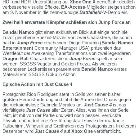
HD- und HDR-Unterstützung auf
Xbox One X
genießt ihr deutlich
verbesserte visuelle Effekte.
EA-Access
-Mitglieder steigen schon
am 9. November in die zehn-stündige
Battlefield-V
-Demo ein.
Zwei heiß erwartete Kämpfer schließen sich Jump Force an
Bandai Namco
gibt einen exklusiven Blick auf einige noch nie
zuvor gesehene Spezial-Moves von zwei Charaktere, die schon
bald in
Jump Force
erscheinen. Diego Paramio (
Bandai Namco
Entertainment
Community Manager USA) präsentiert das
Weltdebüt der Awakening Transformations von zwei legendären
Dragon-Ball-
Charakteren, die in
Jump Force
spielbar sein
werden: SSGSS Vegeta und Golden Frieza. Als weiteren
besonderen Leckerbissen präsentierte
Bandai Namco
erstes
Material von SSGSS Goku in Aktion.
Epische Action mit Just Cause 4
Protagonist Rico Rodriguez steht in Solís vor seiner bisher
größten Herausforderung und führt die Armee des Chaos gegen
die rücksichtslose Gabriela Morales an.
Just Cause 4
ist das
vielfältigste
Just Cause
aller Zeiten. Alles, was ihr an der Serie
liebt, ist mit von der Partie und wird noch besser: verrückte
Physik, unübertroffene Zerstörungskraft sowie der markante
Fallschirm, Wingsuit und Greifhaken des Protagonisten. In diesem
Dezember wird
Just Cause 4
auf
Xbox One
veröffentlicht.