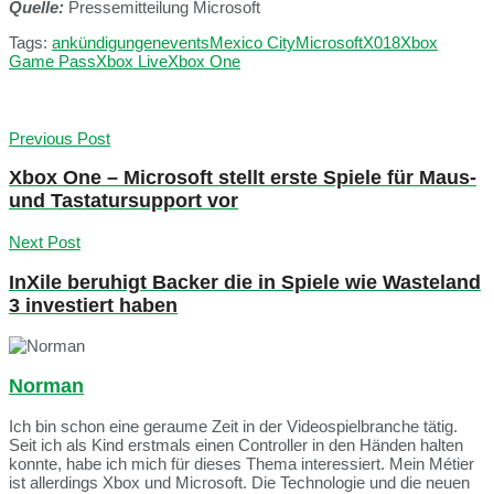
Quelle:
Pressemitteilung Microsoft
Tags:
ankündigungen
events
Mexico City
Microsoft
X018
Xbox
Game Pass
Xbox Live
Xbox One
Previous Post
Xbox One – Microsoft stellt erste Spiele für Maus-
und Tastatursupport vor
Next Post
InXile beruhigt Backer die in Spiele wie Wasteland
3 investiert haben
Norman
Ich bin schon eine geraume Zeit in der Videospielbranche tätig.
Seit ich als Kind erstmals einen Controller in den Händen halten
konnte, habe ich mich für dieses Thema interessiert. Mein Métier
ist allerdings Xbox und Microsoft. Die Technologie und die neuen