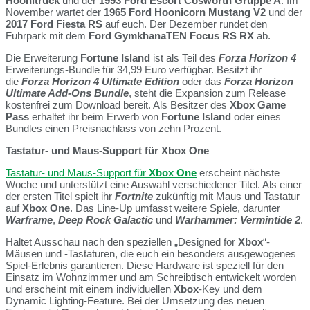
Hoonitruck
und der
1993 Ford Escort Cosworth Gruppe A
. Im
November wartet der
1965 Ford Hoonicorn Mustang V2
und der
2017 Ford Fiesta RS
auf euch. Der Dezember rundet den
Fuhrpark mit dem
Ford GymkhanaTEN Focus RS RX
ab.
Die Erweiterung
Fortune Island
ist als Teil des
Forza Horizon 4
Erweiterungs-Bundle für 34,99 Euro verfügbar. Besitzt ihr
die
Forza Horizon 4 Ultimate Edition
oder das
Forza Horizon
Ultimate Add-Ons Bundle
, steht die Expansion zum Release
kostenfrei zum Download bereit. Als Besitzer des
Xbox Game
Pass
erhaltet ihr beim Erwerb von
Fortune Island
oder eines
Bundles einen Preisnachlass von zehn Prozent.
Tastatur- und Maus-Support für Xbox One
Tastatur- und Maus-Support für
Xbox One
erscheint nächste
Woche und unterstützt eine Auswahl verschiedener Titel. Als einer
der ersten Titel spielt ihr
Fortnite
zukünftig mit Maus und Tastatur
auf
Xbox One
. Das Line-Up umfasst weitere Spiele, darunter
Warframe
,
Deep Rock Galactic
und
Warhammer: Vermintide 2
.
Haltet Ausschau nach den speziellen „Designed for
Xbox
“-
Mäusen und -Tastaturen, die euch ein besonders ausgewogenes
Spiel-Erlebnis garantieren. Diese Hardware ist speziell für den
Einsatz im Wohnzimmer und am Schreibtisch entwickelt worden
und erscheint mit einem individuellen
Xbox
-Key und dem
Dynamic Lighting-Feature. Bei der Umsetzung des neuen