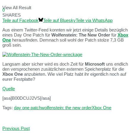
View All Result
0
SHARES
Teile auf Facebook
Teile auf Bluesky
Teile via WhatsApp
Aus einem Twitter-Feed konnten wir jetzt einige Details bezüglich
eines Day One Patch für
Wolfenstein: The New Order
für
Xbox
One
herausfinden. Demnach soll wohl der Patch stolze 7,3 GB
groß sein.
Langsam aber sicher wird es doch Zeit für
Microsoft
uns endlich
den versprochenen zusätzlichen externen Speicherplatz für die
Xbox One
anzubieten. Wie viel Platz habt ihr eigentlich noch auf
eurer Festplatte?
Quelle
[asa]B00DCUJ2VS[/asa]
Tags:
day one patch
wolfenstein: the new order
Xbox One
Previous Post