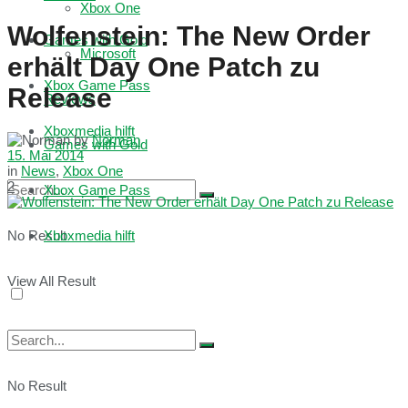
Xbox One
Wolfenstein: The New Order
Games with Gold
Microsoft
erhält Day One Patch zu
Xbox Game Pass
Release
Reviews
Xboxmedia hilft
by
Norman
Games with Gold
15. Mai 2014
in
News
,
Xbox One
2
Xbox Game Pass
No Result
Xboxmedia hilft
View All Result
No Result