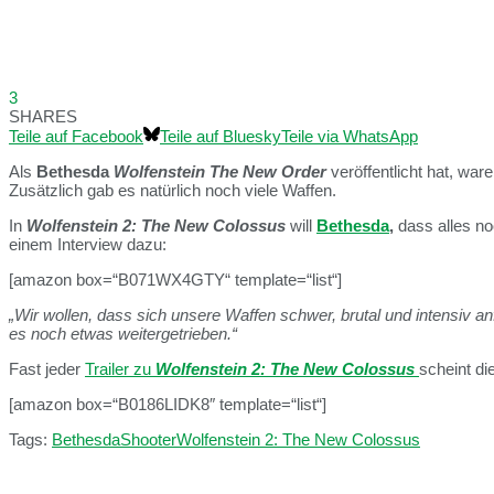
3
SHARES
Teile auf Facebook
Teile auf Bluesky
Teile via WhatsApp
Als
Bethesda
Wolfenstein The New Order
veröffentlicht hat, war
Zusätzlich gab es natürlich noch viele Waffen.
In
Wolfenstein 2: The New Colossus
will
Bethesda
,
dass alles no
einem Interview dazu:
[amazon box=“B071WX4GTY“ template=“list“]
„Wir wollen, dass sich unsere Waffen schwer, brutal und intensiv a
es noch etwas weitergetrieben.“
Fast jeder
Trailer zu
Wolfenstein 2: The New Colossus
scheint di
[amazon box=“B0186LIDK8″ template=“list“]
Tags:
Bethesda
Shooter
Wolfenstein 2: The New Colossus