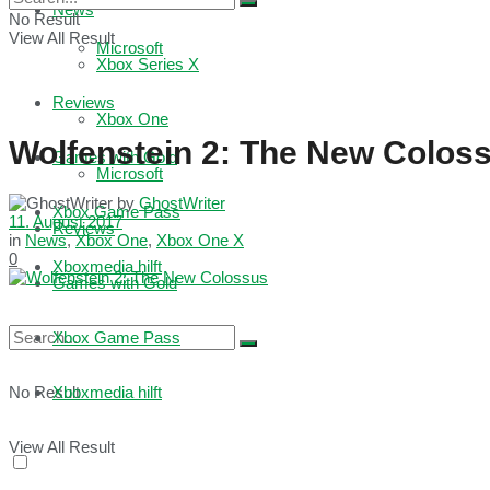
News
No Result
View All Result
Microsoft
Xbox Series X
Reviews
Xbox One
Wolfenstein 2: The New Coloss
Games with Gold
Microsoft
by
GhostWriter
Xbox Game Pass
11. August 2017
Reviews
in
News
,
Xbox One
,
Xbox One X
0
Xboxmedia hilft
Games with Gold
Xbox Game Pass
No Result
Xboxmedia hilft
View All Result