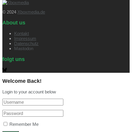
© 2024
Xboxmedia.de
About us
Kontakt
Impressum
Datenschutz
Mastodon
folgt uns
Welcome Back!
Login to your account below
Remember Me