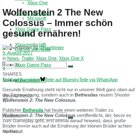
Xbox One
Wolfenstein 2 The New
Games with Gold
Microsoft
Colossus – Immer schön
Xbox Game Pass
gesund ernähren!
Reviews
Xboxmedia hilft
by
GhostWriter
Games with Gold
9. August 2017
in
News
,
Trailer
,
Xbox One
,
Xbox One X
0
Xbox Game Pass
4
SHARES
Teile auf Facebook
Teile auf Bluesky
Teile via WhatsApp
No Result
Xboxmedia hilft
Gesunde Ernährung steht nicht nur in unserer Welt ganz oben auf
der Tagesordnung, sondern auch in
Bethesdas
neuem Shooter
View All Result
Wolfenstein 2: The New Colossus
.
Publisher
Bethesda
hat heute einen weiteren Trailer zu
Wolfenstein 2: The New Colossus
veröffentlicht, der, bevor es
zum Gameplay geht, erst einmal darauf hinweist, dass große
Brüder immer auch auf die Ernährung der kleinen Brüder achten
müssen.
No Result