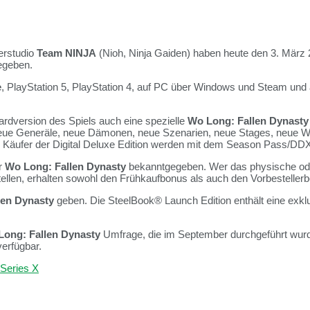
erstudio
Team NINJA
(Nioh, Ninja Gaiden) haben heute den 3. März 
egeben.
e
, PlayStation 5, PlayStation 4, auf PC über Windows und Steam und
rdversion des Spiels auch eine spezielle
Wo Long: Fallen Dynasty
ue Generäle, neue Dämonen, neue Szenarien, neue Stages, neue Waff
k. Käufer der Digital Deluxe Edition werden mit dem Season Pass/DD
r
Wo Long: Fallen Dynasty
bekanntgegeben. Wer das physische oder
stellen, erhalten sowohl den Frühkaufbonus als auch den Vorbestelle
len Dynasty
geben. Die SteelBook® Launch Edition enthält eine ex
Long: Fallen Dynasty
Umfrage, die im September durchgeführt wurde
erfügbar.
Series X