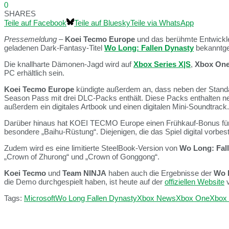
0
SHARES
Teile auf Facebook
Teile auf Bluesky
Teile via WhatsApp
Pressemeldung
–
Koei Tecmo Europe
und das berühmte Entwickl
geladenen Dark-Fantasy-Titel
Wo Long: Fallen Dynasty
bekanntg
Die knallharte Dämonen-Jagd wird auf
Xbox Series X|S
,
Xbox On
PC erhältlich sein.
Koei Tecmo Europe
kündigte außerdem an, dass neben der Standa
Season Pass mit drei DLC-Packs enthält. Diese Packs enthalten ne
außerdem ein digitales Artbook und einen digitalen Mini-Soundtrac
Darüber hinaus hat KOEI TECMO Europe einen Frühkauf-Bonus fü
besondere „Baihu-Rüstung“. Diejenigen, die das Spiel digital vorbe
Zudem wird es eine limitierte SteelBook-Version von
Wo Long: Fal
„Crown of Zhurong“ und „Crown of Gonggong“.
Koei Tecmo
und
Team NINJA
haben auch die Ergebnisse der
Wo 
die Demo durchgespielt haben, ist heute auf der
offiziellen Website
v
Tags:
Microsoft
Wo Long Fallen Dynasty
Xbox News
Xbox One
Xbox 