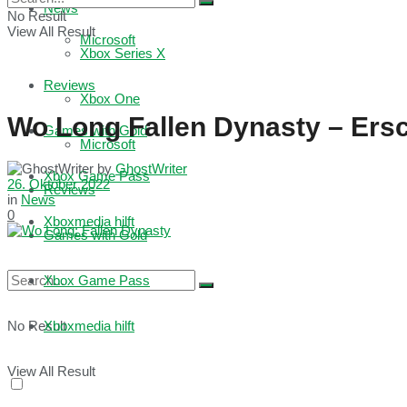
News
No Result
View All Result
Microsoft
Xbox Series X
Reviews
Xbox One
Wo Long Fallen Dynasty – Ers
Games with Gold
Microsoft
by
GhostWriter
Xbox Game Pass
26. Oktober 2022
Reviews
in
News
0
Xboxmedia hilft
Games with Gold
Xbox Game Pass
No Result
Xboxmedia hilft
View All Result