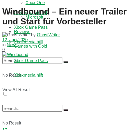
Xbox One
Windbound – Ein neuer Trailer
Games with Gold
Microsoft
und Start für Vorbesteller
Xbox Game Pass
Reviews
by
GhostWriter
12. Juni 2020
Xboxmedia hilft
in
News
Games with Gold
0
Xbox Game Pass
No Result
Xboxmedia hilft
View All Result
No Result
17