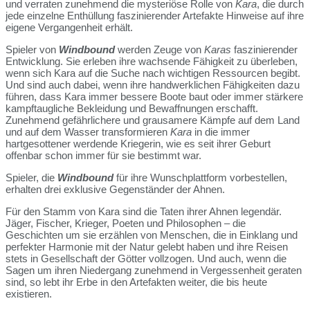
und verraten zunehmend die mysteriöse Rolle von
Kara
, die durch
jede einzelne Enthüllung faszinierender Artefakte Hinweise auf ihre
eigene Vergangenheit erhält.
Spieler von
Windbound
werden Zeuge von
Karas
faszinierender
Entwicklung. Sie erleben ihre wachsende Fähigkeit zu überleben,
wenn sich Kara auf die Suche nach wichtigen Ressourcen begibt.
Und sind auch dabei, wenn ihre handwerklichen Fähigkeiten dazu
führen, dass Kara immer bessere Boote baut oder immer stärkere
kampftaugliche Bekleidung und Bewaffnungen erschafft.
Zunehmend gefährlichere und grausamere Kämpfe auf dem Land
und auf dem Wasser transformieren
Kara
in die immer
hartgesottener werdende Kriegerin, wie es seit ihrer Geburt
offenbar schon immer für sie bestimmt war.
Spieler, die
Windbound
für ihre Wunschplattform vorbestellen,
erhalten drei exklusive Gegenständer der Ahnen.
Für den Stamm von Kara sind die Taten ihrer Ahnen legendär.
Jäger, Fischer, Krieger, Poeten und Philosophen – die
Geschichten um sie erzählen von Menschen, die in Einklang und
perfekter Harmonie mit der Natur gelebt haben und ihre Reisen
stets in Gesellschaft der Götter vollzogen. Und auch, wenn die
Sagen um ihren Niedergang zunehmend in Vergessenheit geraten
sind, so lebt ihr Erbe in den Artefakten weiter, die bis heute
existieren.