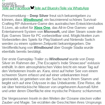
SHARES
View All Result
Teile auf Facebook
Teile auf Bluesky
Teile via WhatsApp
Pressemeldung
–
Deep Silver
freut sich bekanntgeben zu
können, dass
Windbound
,
ein faszinierend schönes Survival-
Crafting RP-Adventure-Game des australischen Entwicklerstudios
5 Lives
, ab sofort für
Xbox One
, das All-in-One Games- und
Entertainment-System von
Microsoft,
und über Steam sowie den
Epic Games Store für PC vorbestellbar sind. Möglichkeiten zum
Vorbestellen des Spiels für PlayStation4 und Nintendo Switch
werden zu einem späteren Zeitpunkt bekanntgegeben. Die
Veröffentlichung von
Windbound
über Google Stadia wurde
ebenfalls bereits bestätigt.
Der erste Gameplay-Trailer zu
Windbound
wurde von Deep
Silver im Rahmen der „The Escapist’s Indie Showcase” exklusiv
enthüllt. In dem atmosphärischen Video bricht ein neuer Tag auf
den Verbotenen Inseln an.
Kara
, einst auf hoher See von einem
schweren Sturm erfasst und auf einer unbekannten Insel
gestrandet, ist getrieben von der Suche nach ihrem Stamm und
begibt sich auf eine Odyssee in das Unbekannte. Eine Reise, die
sie über heimtückische Wasser von ungeheurem Ausmaß führt
und unter deren Oberfläche eine mystische Präsenz schlummert.
Die Vergessenen Inseln in den Weiten der Ozeane stecken voller
Zauber und Magie. Sie erzählen die Geschichten ihres Ursprungs