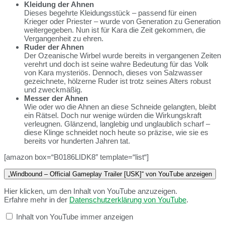
Kleidung der Ahnen
Dieses begehrte Kleidungsstück – passend für einen
Krieger oder Priester – wurde von Generation zu Generation
weitergegeben. Nun ist für Kara die Zeit gekommen, die
Vergangenheit zu ehren.
Ruder der Ahnen
Der Ozeanische Wirbel wurde bereits in vergangenen Zeiten
verehrt und doch ist seine wahre Bedeutung für das Volk
von Kara mysteriös. Dennoch, dieses von Salzwasser
gezeichnete, hölzerne Ruder ist trotz seines Alters robust
und zweckmäßig.
Messer der Ahnen
Wie oder wo die Ahnen an diese Schneide gelangten, bleibt
ein Rätsel. Doch nur wenige würden die Wirkungskraft
verleugnen. Glänzend, langlebig und unglaublich scharf –
diese Klinge schneidet noch heute so präzise, wie sie es
bereits vor hunderten Jahren tat.
[amazon box=“B0186LIDK8″ template=“list“]
„Windbound – Official Gameplay Trailer [USK]“ von YouTube anzeigen
Hier klicken, um den Inhalt von YouTube anzuzeigen.
Erfahre mehr in der
Datenschutzerklärung von YouTube
.
Inhalt von YouTube immer anzeigen