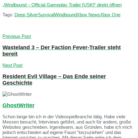
„Windbound – Official Gameplay Trailer [USK]“ direkt öffnen
Tags:
Deep Silver
Survival
Windbound
Xbox News
Xbox One
Previous Post
Wasteland 3 – Der Faction Fever-Trailer steht
bereit
Next Post
Resident Evil Village – Das Ende seiner
Geschichte
GhostWriter
Schon lange bin ich in der Videospielbranche tätig. Habe viele
Messen besucht, Interviews geführt, und auch für andere, große
Websites geschrieben. Irgendwann, aus Gründen, habe ich mich
jedoch entschieden auf eigene Faust "loszuziehen" und das
Internet unsicher zu machen. Mit dieser Seite gehe ich dem