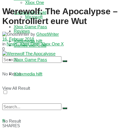
Xbox One
Werewolf: The Apocalypse –
Games with Gold
Microsoft
Kontrolliert eure Wut
Xbox Game Pass
Reviews
by
GhostWriter
16. Februar 2018
Xboxmedia hilft
in
News
,
Xbox One
,
Xbox One X
Games with Gold
0
Xbox Game Pass
No Result
Xboxmedia hilft
View All Result
9
No Result
SHARES