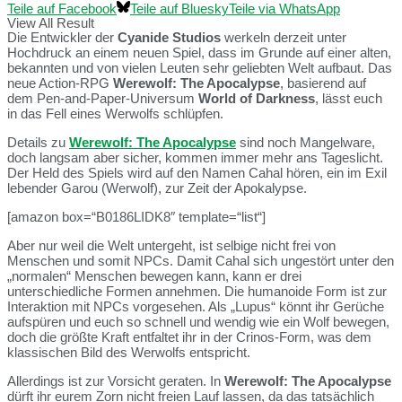
Teile auf Facebook
Teile auf Bluesky
Teile via WhatsApp
View All Result
Die Entwickler der
Cyanide Studios
werkeln derzeit unter
Hochdruck an einem neuen Spiel, dass im Grunde auf einer alten,
bekannten und von vielen Leuten sehr geliebten Welt aufbaut. Das
neue Action-RPG
Werewolf: The Apocalypse
, basierend auf
dem Pen-and-Paper-Universum
World of Darkness
, lässt euch
in das Fell eines Werwolfs schlüpfen.
Details zu
Werewolf: The Apocalypse
sind noch Mangelware,
doch langsam aber sicher, kommen immer mehr ans Tageslicht.
Der Held des Spiels wird auf den Namen Cahal hören, ein im Exil
lebender Garou (Werwolf), zur Zeit der Apokalypse.
[amazon box=“B0186LIDK8″ template=“list“]
Aber nur weil die Welt untergeht, ist selbige nicht frei von
Menschen und somit NPCs. Damit Cahal sich ungestört unter den
„normalen“ Menschen bewegen kann, kann er drei
unterschiedliche Formen annehmen. Die humanoide Form ist zur
Interaktion mit NPCs vorgesehen. Als „Lupus“ könnt ihr Gerüche
aufspüren und euch so schnell und wendig wie ein Wolf bewegen,
doch die größte Kraft entfaltet ihr in der Crinos-Form, was dem
klassischen Bild des Werwolfs entspricht.
Allerdings ist zur Vorsicht geraten. In
Werewolf: The Apocalypse
dürft ihr eurem Zorn nicht freien Lauf lassen, da das tatsächlich