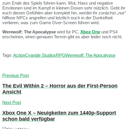
zum Ende des Spiels führen kann. Wut, Hass und negative
Emotionen sind im Kampf in kleinen Dosen sehr nützlich. Gebt ihr
euch diesen Gefühlen aber komplett hin, werdet ihr zunächst „nur“
hilflose NPCs angreifen und letztlich euch in der Dunkelheit
verlieren, was zum Game Over-Screen führen wird.
Werewolf: The Apocalypse
wird für PC,
Xbox One
und PS4
erscheinen, einen genauen Termin gibt es aber leider noch nicht.
Tags:
Action
Cyanide Studios
RPG
Werewolf: The Apocalypse
Previous Post
The Evil Within 2 – Horror aus der First-Person
Ansicht
Next Post
Xbox One X – Neuigkeiten zum 1440p-Support
schon bald verfügbar