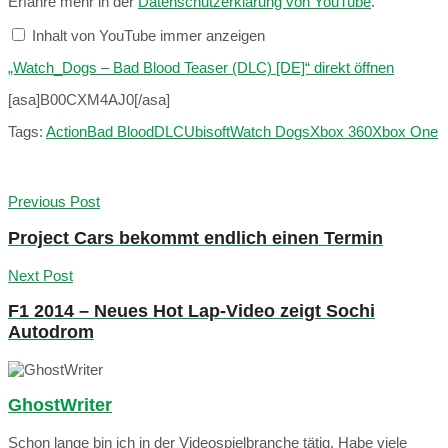
Erfahre mehr in der
Datenschutzerklärung von YouTube
.
Inhalt von YouTube immer anzeigen
„Watch_Dogs – Bad Blood Teaser (DLC) [DE]“ direkt öffnen
[asa]B00CXM4AJ0[/asa]
Tags:
Action
Bad Blood
DLC
Ubisoft
Watch Dogs
Xbox 360
Xbox One
Previous Post
Project Cars bekommt endlich einen Termin
Next Post
F1 2014 – Neues Hot Lap-Video zeigt Sochi
Autodrom
GhostWriter
Schon lange bin ich in der Videospielbranche tätig. Habe viele