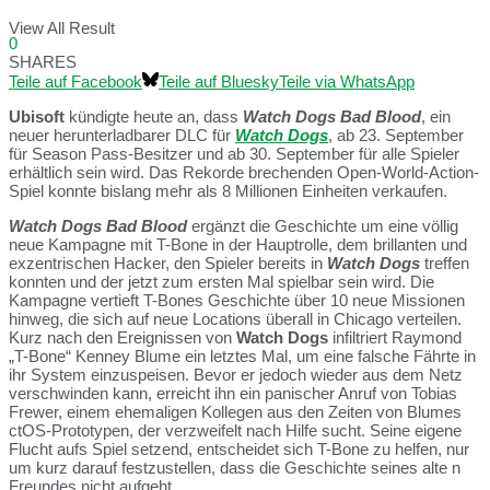
View All Result
0
SHARES
Teile auf Facebook
Teile auf Bluesky
Teile via WhatsApp
Ubisoft
kündigte heute an, dass
Watch Dogs
Bad Blood
, ein
neuer herunterladbarer DLC für
Watch Dogs
, ab 23. September
für Season Pass-Besitzer und ab 30. September für alle Spieler
erhältlich sein wird. Das Rekorde brechenden Open-World-Action-
Spiel konnte bislang mehr als 8 Millionen Einheiten verkaufen.
Watch Dogs Bad Blood
ergänzt die Geschichte um eine völlig
neue Kampagne mit T-Bone in der Hauptrolle, dem brillanten und
exzentrischen Hacker, den Spieler bereits in
Watch Dogs
treffen
konnten und der jetzt zum ersten Mal spielbar sein wird. Die
Kampagne vertieft T-Bones Geschichte über 10 neue Missionen
hinweg, die sich auf neue Locations überall in Chicago verteilen.
Kurz nach den Ereignissen von
Watch Dogs
infiltriert Raymond
„T-Bone“ Kenney Blume ein letztes Mal, um eine falsche Fährte in
ihr System einzuspeisen. Bevor er jedoch wieder aus dem Netz
verschwinden kann, erreicht ihn ein panischer Anruf von Tobias
Frewer, einem ehemaligen Kollegen aus den Zeiten von Blumes
ctOS-Prototypen, der verzweifelt nach Hilfe sucht. Seine eigene
Flucht aufs Spiel setzend, entscheidet sich T-Bone zu helfen, nur
um kurz darauf festzustellen, dass die Geschichte seines alte n
Freundes nicht aufgeht.