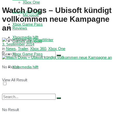
Xbox One
Watch Dogs – Ubisoft kündigt
Games with Gold
Microsoft
vollkommen neue Kampagne
Xbox Game Pass
an
Reviews
Xboxmedia hilft
by
GhostWriter
Games with Gold
3. September 2014
in
News
,
Trailer
,
Xbox 360
,
Xbox One
0
Xbox Game Pass
No Result
Xboxmedia hilft
View All Result
No Result