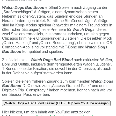
Watch Dogs Bad Blood
eröffnet Spielern auch Zugang zu den
„Straßenschläger“-Aufträgen, einem dynamischen neuen
Nebenmissionen-System, das Spielern endlose Stunden an
Herausforderungen bietet. Sämtliche Straßenschläger-Aufträge
sind im Koop-Modus spielbar (entweder mit einem Freund oder in
öffentlichen Sitzungen), eine Premiere für
Watch Dogs
, die es
zwei Spielern ermöglicht, zusammenzuarbeiten, um sich gegen
Chicagos kriminelle Gruppierungen zu stellen. Die beliebten Modi
„Online-Hacking“ und „Online-Beschattung“, ebenso wie die ctOS-
Companion-App, sind vollständig mit T-Bone und
Watch Dogs
Bad Blood
kompatibel und spielbar.
Zusätzlich bietet
Watch Dogs Bad Blood
auch exklusive Waffen,
Boni und Outfits, inklusive dem ferngesteuerten Wagen „Eugene“,
T-Bones neuester Kreation, die sowohl in der Offensive, als auch
in der Defensive aufgerüstet werden kann.
Spieler, die einen früheren Zugang zum kommenden
Watch Dogs
Bad Blood
-DLC sowie zum „Access Granted Pack“ und dem
Digitalen Trip „Conspiracy!“ haben möchten, können nach wie vor
den Season Pass erwerben.
„Watch_Dogs – Bad Blood Teaser (DLC) [DE]“ von YouTube anzeigen
Hier klicken, um den Inhalt von YouTube anzuzeigen.