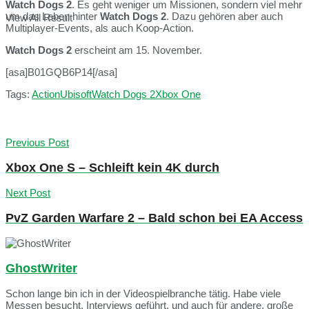
Watch Dogs 2
. Es geht weniger um Missionen, sondern viel mehr
um das Leben hinter
Watch Dogs 2
. Dazu gehören aber auch
View All Result
Multiplayer-Events, als auch Koop-Action.
Watch Dogs 2
erscheint am 15. November.
[asa]B01GQB6P14[/asa]
Tags:
Action
Ubisoft
Watch Dogs 2
Xbox One
Previous Post
Xbox One S – Schleift kein 4K durch
Next Post
PvZ Garden Warfare 2 – Bald schon bei EA Access
GhostWriter
Schon lange bin ich in der Videospielbranche tätig. Habe viele
Messen besucht, Interviews geführt, und auch für andere, große