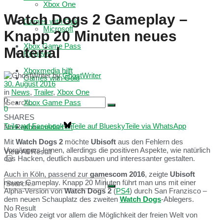
Xbox One
Watch Dogs 2 Gameplay –
Games with Gold
Microsoft
Knapp 20 Minuten neues
Xbox Game Pass
Material
Reviews
Xboxmedia hilft
by
GhostWriter
Games with Gold
30. August 2016
in
News
,
Trailer
,
Xbox One
0
Xbox Game Pass
0
SHARES
Teile auf Facebook
Teile auf Bluesky
Teile via WhatsApp
No Result
Xboxmedia hilft
Mit
Watch Dogs 2
möchte
Ubisoft
aus den Fehlern des
Vorgängers lernen, allerdings die positiven Aspekte, wie natürlich
View All Result
das Hacken, deutlich ausbauen und interessanter gestalten.
Auch in Köln, passend zur
gamescom 2016
, zeigte
Ubisoft
neues Gameplay. Knapp 20 Minuten führt man uns mit einer
Alpha-Version von
Watch Dogs 2
(
PS4
) durch San Franzisco –
dem neuen Schauplatz des zweiten
Watch Dogs
-Ablegers.
No Result
Das Video zeigt vor allem die Möglichkeit der freien Welt von