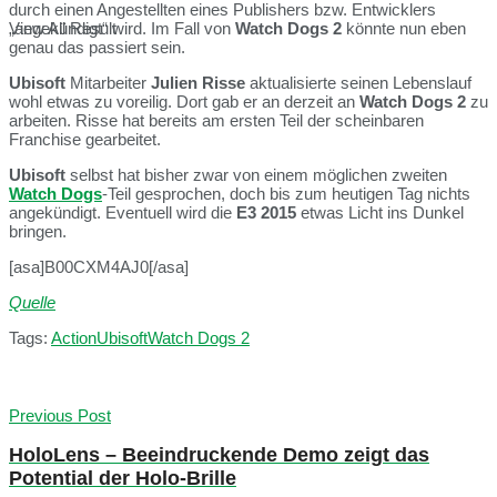
durch einen Angestellten eines Publishers bzw. Entwicklers
„angekündigt“ wird. Im Fall von
Watch Dogs 2
könnte nun eben
View All Result
genau das passiert sein.
Ubisoft
Mitarbeiter
Julien Risse
aktualisierte seinen Lebenslauf
wohl etwas zu voreilig. Dort gab er an derzeit an
Watch Dogs 2
zu
arbeiten. Risse hat bereits am ersten Teil der scheinbaren
Franchise gearbeitet.
Ubisoft
selbst hat bisher zwar von einem möglichen zweiten
Watch Dogs
-Teil gesprochen, doch bis zum heutigen Tag nichts
angekündigt. Eventuell wird die
E3 2015
etwas Licht ins Dunkel
bringen.
[asa]B00CXM4AJ0[/asa]
Quelle
Tags:
Action
Ubisoft
Watch Dogs 2
Previous Post
HoloLens – Beeindruckende Demo zeigt das
Potential der Holo-Brille