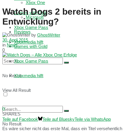
Xbox One
Watch Dogs 2 bereits in
Games with Gold
Microsoft
Entwicklung?
Xbox Game Pass
Reviews
by
GhostWriter
30. April 2015
Xboxmedia hilft
in
News
Games with Gold
0
Xbox Game Pass
No Result
Xboxmedia hilft
View All Result
0
SHARES
Teile auf Facebook
Teile auf Bluesky
Teile via WhatsApp
No Result
Es wäre sicher nicht das erste Mal, dass ein Titel versehentlich