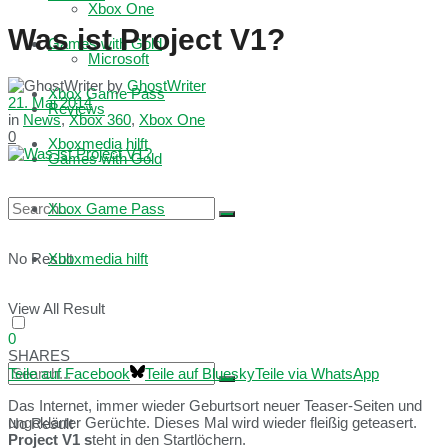
Xbox One
Was ist Project V1?
Games with Gold
Microsoft
by
GhostWriter
Xbox Game Pass
21. Mai 2014
Reviews
in
News
,
Xbox 360
,
Xbox One
0
Xboxmedia hilft
Games with Gold
Xbox Game Pass
No Result
Xboxmedia hilft
View All Result
0
SHARES
Teile auf Facebook
Teile auf Bluesky
Teile via WhatsApp
Das Internet, immer wieder Geburtsort neuer Teaser-Seiten und
ungeklärter Gerüchte. Dieses Mal wird wieder fleißig geteasert.
No Result
Project V1 s
teht in den Startlöchern.