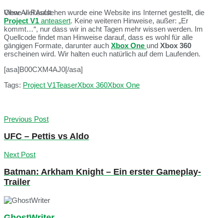
Ohne viel Aufsehen wurde eine Website ins Internet gestellt, die
View All Result
Project V1
anteasert
. Keine weiteren Hinweise, außer: „Er
kommt…“, nur dass wir in acht Tagen mehr wissen werden. Im
Quellcode findet man Hinweise darauf, dass es wohl für alle
gängigen Formate, darunter auch
Xbox One
und
Xbox 360
erscheinen wird. Wir halten euch natürlich auf dem Laufenden.
[asa]B00CXM4AJ0[/asa]
Tags:
Project V1
Teaser
Xbox 360
Xbox One
Previous Post
UFC – Pettis vs Aldo
Next Post
Batman: Arkham Knight – Ein erster Gameplay-
Trailer
GhostWriter