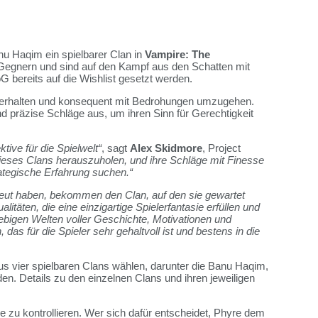
 Haqim ein spielbarer Clan in
Vampire: The
Gegnern und sind auf den Kampf aus den Schatten mit
oG
bereits auf die Wishlist gesetzt werden.
tzuerhalten und konsequent mit Bedrohungen umzugehen.
d präzise Schläge aus, um ihren Sinn für Gerechtigkeit
ive für die Spielwelt“
, sagt
Alex Skidmore
, Project
eses Clans herauszuholen, und ihre Schläge mit Finesse
trategische Erfahrung suchen.“
gefreut haben, bekommen den Clan, auf den sie gewartet
litäten, die eine einzigartige Spielerfantasie erfüllen und
ebigen Welten voller Geschichte, Motivationen und
as für die Spieler sehr gehaltvoll ist und bestens in die
us vier spielbaren Clans wählen, darunter die Banu Haqim,
den. Details zu den einzelnen Clans und ihren jeweiligen
de zu kontrollieren. Wer sich dafür entscheidet, Phyre dem