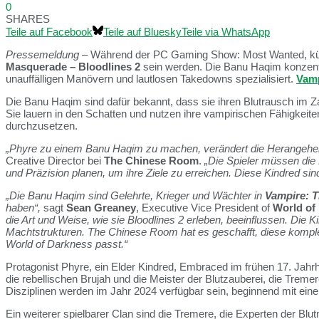
0
SHARES
Teile auf Facebook
Teile auf Bluesky
Teile via WhatsApp
Pressemeldung
– Während der PC Gaming Show: Most Wanted, künd
Masquerade – Bloodlines 2
sein werden. Die Banu Haqim konzent
unauffälligen Manövern und lautlosen Takedowns spezialisiert.
Vamp
Die Banu Haqim sind dafür bekannt, dass sie ihren Blutrausch im 
Sie lauern in den Schatten und nutzen ihre vampirischen Fähigkeite
durchzusetzen.
„Phyre zu einem Banu Haqim zu machen, verändert die Herangehenswe
Creative Director bei
The Chinese Room
.
„Die Spieler müssen di
und Präzision planen, um ihre Ziele zu erreichen. Diese Kindred sind
„Die Banu Haqim sind Gelehrte, Krieger und Wächter in
Vampire: 
haben“,
sagt
Sean Greaney
, Executive Vice President of
World of
die Art und Weise, wie sie Bloodlines 2 erleben, beeinflussen. Die 
Machtstrukturen. The Chinese Room hat es geschafft, diese komplexen
World of Darkness passt.“
Protagonist Phyre, ein Elder Kindred, Embraced im frühen 17. Jahrh
die rebellischen Brujah und die Meister der Blutzauberei, die Treme
Disziplinen werden im Jahr 2024 verfügbar sein, beginnend mit ein
Ein weiterer spielbarer Clan sind die Tremere, die Experten der Blu