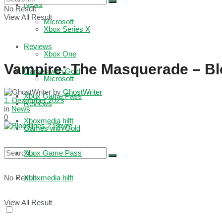
News
No Result
View All Result
Microsoft
Xbox Series X
Reviews
Xbox One
Vampire: The Masquerade – Blo
Games with Gold
Microsoft
by
GhostWriter
Xbox Game Pass
1. Dezember 2023
Reviews
in
News
0
Xboxmedia hilft
Games with Gold
Xbox Game Pass
No Result
Xboxmedia hilft
View All Result