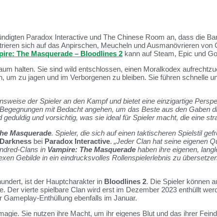
igten Paradox Interactive und The Chinese Room an, dass die Banu
rieren sich auf das Anpirschen, Meucheln und Ausmanövrieren von 
ire: The Masquerade – Bloodlines 2
kann auf
Steam
,
Epic
und
G
Zaum halten. Sie sind wild entschlossen, einen Moralkodex aufrech
n, um zu jagen und im Verborgenen zu bleiben. Sie führen schnelle un
ise der Spieler an den Kampf und bietet eine einzigartige Perspekt
e Begegnungen mit Bedacht angehen, um das Beste aus den Gaben di
 geduldig und vorsichtig, was sie ideal für Spieler macht, die eine s
The Masquerade
. Spieler, die sich auf einen taktischeren Spielstil 
 Darkness
bei
Paradox Interactive
.
„Jeder Clan hat seine eigenen Qua
Kindred-Clans in
Vampire: The Masquerade
haben ihre eigenen, langl
 Gebilde in ein eindrucksvolles Rollenspielerlebnis zu übersetzen, d
undert, ist der Hauptcharakter in
Bloodlines 2
. Die Spieler können a
re. Der vierte spielbare Clan wird erst im Dezember 2023 enthüllt wer
er Gameplay-Enthüllung ebenfalls im Januar.
tmagie. Sie nutzen ihre Macht, um ihr eigenes Blut und das ihrer Fein