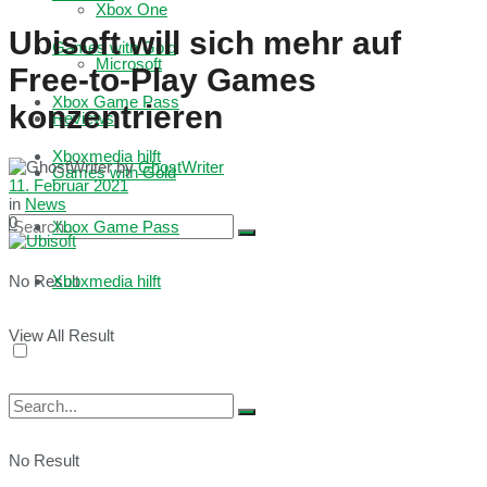
Xbox One
Ubisoft will sich mehr auf
Games with Gold
Microsoft
Free-to-Play Games
Xbox Game Pass
konzentrieren
Reviews
Xboxmedia hilft
by
GhostWriter
Games with Gold
11. Februar 2021
in
News
0
Xbox Game Pass
No Result
Xboxmedia hilft
View All Result
No Result