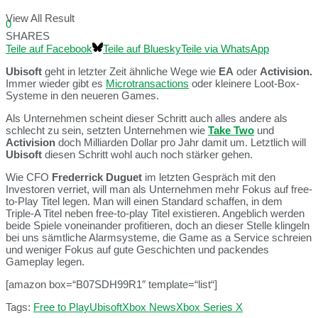
View All Result
0
SHARES
Teile auf Facebook
Teile auf Bluesky
Teile via WhatsApp
Ubisoft
geht in letzter Zeit ähnliche Wege wie
EA
oder
Activision.
Immer wieder gibt es
Microtransactions
oder kleinere Loot-Box-
Systeme in den neueren Games.
Als Unternehmen scheint dieser Schritt auch alles andere als
schlecht zu sein, setzten Unternehmen wie
Take Two
und
Activision
doch Milliarden Dollar pro Jahr damit um. Letztlich will
Ubisoft
diesen Schritt wohl auch noch stärker gehen.
Wie CFO
Frederrick Duguet
im letzten Gespräch mit den
Investoren verriet, will man als Unternehmen mehr Fokus auf free-
to-Play Titel legen. Man will einen Standard schaffen, in dem
Triple-A Titel neben free-to-play Titel existieren. Angeblich werden
beide Spiele voneinander profitieren, doch an dieser Stelle klingeln
bei uns sämtliche Alarmsysteme, die Game as a Service schreien
und weniger Fokus auf gute Geschichten und packendes
Gameplay legen.
[amazon box=“B07SDH99R1″ template=“list“]
Tags:
Free to Play
Ubisoft
Xbox News
Xbox Series X