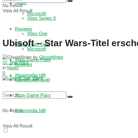
News
No Result
View All Result
Microsoft
Xbox Series X
Reviews
Xbox One
Ubisoft – Star Wars-Titel ersc
Games with Gold
Microsoft
by
GhostWriter
Xbox Game Pass
22. Mai 2023
Reviews
in
News
0
Xboxmedia hilft
Games with Gold
Xbox Game Pass
No Result
Xboxmedia hilft
View All Result