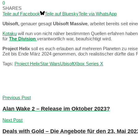
0
SHARES
Teile auf Facebook
Teile auf Bluesky
Teile via WhatsApp
Ubisoft,
genauer gesagt
Ubisoft Massive
, arbeitet bereits seit e
Kotaku
will nun von nicht näher bestimmten Quellen erfahren habe
für
The Division
verantwortlich war, beaufsichtigt wird.
Project Helix
soll es euch erlauben auf mehreren Planeten zu reisen
Zeit bis Ende März 2024 genommen, doch realistischer dürfte das F
Tags:
Project Helix
Star Wars
Ubisoft
Xbox Series X
Previous Post
Alan Wake 2 – Release im Oktober 2023?
Next Post
Deals with Gold – Die Angebote für den 23. Mai 202