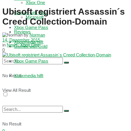
Xbox One
Ubisoft registriert Assassin´s
Games with Gold
Microsoft
Creed Collection-Domain
Xbox Game Pass
Reviews
by
Norman
14. Dezember 2015
Xboxmedia hilft
in
News
,
Xbox One
Games with Gold
0
Xbox Game Pass
No Result
Xboxmedia hilft
View All Result
No Result
0