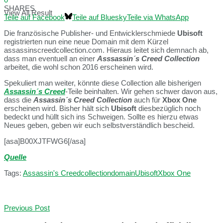
SHARES
View All Result
Teile auf Facebook
Teile auf Bluesky
Teile via WhatsApp
Die französische Publisher- und Entwicklerschmiede
Ubisoft
registrierten nun eine neue Domain mit dem Kürzel
assassinscreedcollection.com. Hieraus leitet sich demnach ab,
dass man eventuell an einer
Asssassin´s Creed Collection
arbeitet, die wohl schon 2016 erscheinen wird.
Spekuliert man weiter, könnte diese Collection alle bisherigen
Assassin´s Creed
-Teile beinhalten. Wir gehen schwer davon aus,
dass die
Assassin´s Creed Collection
auch für
Xbox One
erscheinen wird. Bisher hält sich
Ubisoft
diesbezüglich noch
bedeckt und hüllt sich ins Schweigen. Sollte es hierzu etwas
Neues geben, geben wir euch selbstverständlich bescheid.
[asa]B00XJTFWG6[/asa]
Quelle
Tags:
Assassin's Creed
collection
domain
Ubisoft
Xbox One
Previous Post