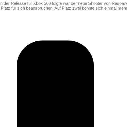
dann der Release für Xbox 360 folgte war der neue Shooter von Respaw
Platz für sich beanspruchen. Auf Platz zwei konnte sich einmal mehr 