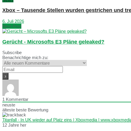
Xbox – Tausende Stellen wurden gestrichen und tre
6. Juli 2026
Next Post
Gerücht - Microsofts E3 Pläne geleaked?
Subscribe
Benachrichtige mich zu:
1
Kommentar
neuste
älteste
beste Bewertung
Titanfall - In UK wieder auf Platz eins | Xboxmedia | www.xboxmed
12 Jahre her