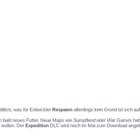
ltlich, was für Entwickler
Respawn
allerdings kein Grund ist sich a
 bald neues Futter. Neue Maps wie
Sumpfland
oder
War Games
hab
n wollen. Der
Expedition
DLC wird noch im Mai zum Download angeb