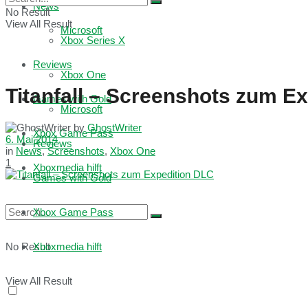
News
No Result
View All Result
Microsoft
Xbox Series X
Reviews
Xbox One
Titanfall – Screenshots zum E
Games with Gold
Microsoft
by
GhostWriter
Xbox Game Pass
6. Mai 2014
Reviews
in
News
,
Screenshots
,
Xbox One
1
Xboxmedia hilft
Games with Gold
Xbox Game Pass
No Result
Xboxmedia hilft
View All Result