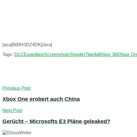
[asa]B00H3DZ4DK[/asa]
Tags:
DLC
Expedition
Screenshots
Shooter
Titanfall
Xbox 360
Xbox On
Previous Post
Xbox One erobert auch China
Next Post
Gerücht – Microsofts E3 Pläne geleaked?