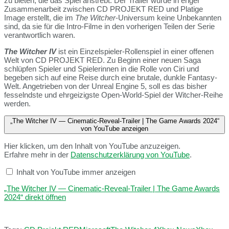
zu bieten, die das Spiel anstrebt. Der Trailer wurde in enger
Zusammenarbeit zwischen CD PROJEKT RED und Platige
Image erstellt, die im
The Witcher
-Universum keine Unbekannten
sind, da sie für die Intro-Filme in den vorherigen Teilen der Serie
verantwortlich waren.
The Witcher IV
ist ein Einzelspieler-Rollenspiel in einer offenen
Welt von CD PROJEKT RED. Zu Beginn einer neuen Saga
schlüpfen Spieler und Spielerinnen in die Rolle von Ciri und
begeben sich auf eine Reise durch eine brutale, dunkle Fantasy-
Welt. Angetrieben von der Unreal Engine 5, soll es das bisher
fesselndste und ehrgeizigste Open-World-Spiel der Witcher-Reihe
werden.
„The Witcher IV — Cinematic-Reveal-Trailer | The Game Awards 2024“
von YouTube anzeigen
Hier klicken, um den Inhalt von YouTube anzuzeigen.
Erfahre mehr in der
Datenschutzerklärung von YouTube
.
Inhalt von YouTube immer anzeigen
„The Witcher IV — Cinematic-Reveal-Trailer | The Game Awards
2024“ direkt öffnen