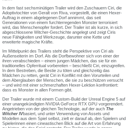
In dem fast sechsminütigen Trailer wird den Zuschauern Ciri, die
Adoptivtochter von Geralt von Riva, vorgestellt, die einen Hexer-
Auftrag in einem abgelegenen Dorf annimmt, das seit
Generationen von einem furchterregenden Monster terrorisiert
wird, das Menschenopfer fordert. Der Trailer ist als kurze, in sich
abgeschlossene Witcher-Geschichte angelegt und zeigt Ciris
neue Fähigkeiten und Werkzeuge, darunter eine Kette und
erweiterte magische Kräfte.
Im Mittelpunkt des Trailers steht die Perspektive von Ciri als
Außenseiterin im Dorf. Als die Dorfbewohner sich von einer der
ihren verabschieden – einem jungen Mädchen, das sie für ein
traditionelles Opferritual vorbereiten – beschließt Ciri, einzugreifen.
In dem Bestreben, die Bestie zu töten und gleichzeitig das
Mädchen zu retten, gerät Ciri in Konflikt mit den Vorurteilen und
dem Aberglauben der Menschen, die sie zu beschützen versucht
– und wird mit einer schmerzhaften Hexer-Lektion konfrontiert:
dass es Monster in allen Formen gibt.
Der Trailer wurde mit einem Custom-Build der Unreal Engine 5 auf
einer unangekündigten NVIDIA GeForce RTX GPU vorgerendert.
Angetrieben von der gleichen Technologie, auf der auch
The
Witcher IV
basiert, und unter Verwendung von Assets und
Modellen aus dem Spiel selbst, zielt er darauf ab, den Spielern und
Spielerinnen einen cineastischen Blick auf die Art von Erfahrung