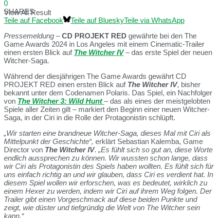
0
SHARES
View All Result
Teile auf Facebook
Teile auf Bluesky
Teile via WhatsApp
Pressemeldung
–
CD PROJEKT RED
gewährte bei den The
Game Awards 2024 in Los Angeles mit einem Cinematic-Trailer
einen ersten Blick auf
The Witcher IV
– das erste Spiel der neuen
Witcher-Saga.
Während der diesjährigen The Game Awards gewährt CD
PROJEKT RED einen ersten Blick auf
The Witcher IV
, bisher
bekannt unter dem Codenamen Polaris. Das Spiel, ein Nachfolger
von
The Witcher 3: Wild Hunt
– das als eines der meistgelobten
Spiele aller Zeiten gilt – markiert den Beginn einer neuen Witcher-
Saga, in der Ciri in die Rolle der Protagonistin schlüpft.
„Wir starten eine brandneue Witcher-Saga, dieses Mal mit Ciri als
Mittelpunkt der Geschichte“,
erklärt Sebastian Kalemba, Game
Director von
The Witcher IV
.
„Es fühlt sich so gut an, diese Worte
endlich aussprechen zu können. Wir wussten schon lange, dass
wir Ciri als Protagonistin des Spiels haben wollten. Es fühlt sich für
uns einfach richtig an und wir glauben, dass Ciri es verdient hat. In
diesem Spiel wollen wir erforschen, was es bedeutet, wirklich zu
einem Hexer zu werden, indem wir Ciri auf ihrem Weg folgen. Der
Trailer gibt einen Vorgeschmack auf diese beiden Punkte und
zeigt, wie düster und tiefgründig die Welt von The Witcher sein
kann.“