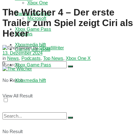
Xbox One
The Witcher 4 – Der erste
Games with Gold
Microsoft
Trailer zum Spiel zeigt Ciri als
Xbox Game Pass
Hexer
Reviews
Xboxmedia hilft
by
GhostWriter
Games with Gold
13. Dezember 2024
in
News
,
Podcasts
,
Top News
,
Xbox One X
0
Xbox Game Pass
No Result
Xboxmedia hilft
View All Result
No Result