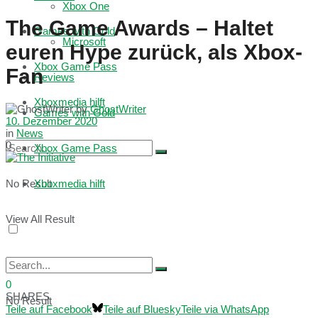
Xbox One
The Game Awards – Haltet
Games with Gold
Microsoft
euren Hype zurück, als Xbox-
Xbox Game Pass
Fan
Reviews
Xboxmedia hilft
by
GhostWriter
Games with Gold
10. Dezember 2020
in
News
0
Xbox Game Pass
No Result
Xboxmedia hilft
View All Result
0
SHARES
No Result
Teile auf Facebook
Teile auf Bluesky
Teile via WhatsApp