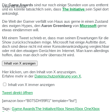
Die
Game Awards
sind nur noch einige Stunden von uns entfernt
View All Result
und es könnte tatsächlich sein, dass
The Initiative
sein Spiel dort
ankündigt.
Die Welt der Gamer verfällt von Haus aus gerne in einen Zustand
des ewigen Hypes, den
Aaron Greenberg
von
Microsoft
gerne
etwas eindämmen will.
Mit einem Tweet schrieb er, dass man seinen Erwartungen für die
Show zurückschrauben möge. Microsoft hat einige Auftritte dort,
doch sind diese nicht mit einer Konsolenankündigung vergleichbar
oder mit den etwaigen Gerüchten im Internet. Man kann allerdings
hoffen, dass man doch sehr überrascht wird.
Inhalt von X anzeigen
Hier klicken, um den Inhalt von X anzuzeigen.
Erfahre mehr in der
Datenschutzerklärung von X
.
Inhalt von X immer anzeigen
Tweet direkt öffnen
[amazon box=“B07SDH99R1″ template=“list“]
Tags:
Game Awards
The Initiative
Xbox News
Xbox One
Xbox