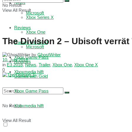
News
No Result
View All Result
Microsoft
Xbox Series X
Reviews
Xbox One
The Division 2 – Ubisoft verrät
Games with Gold
Microsoft
by
GhostWriter
Xbox Game Pass
10. Juni 2018
Reviews
in
E3 2018
,
News
,
Trailer
,
Xbox One
,
Xbox One X
0
Xboxmedia hilft
Games with Gold
Xbox Game Pass
No Result
Xboxmedia hilft
View All Result