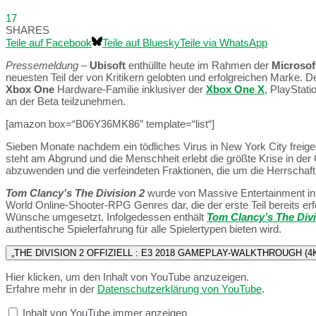
17
SHARES
Teile auf Facebook
Teile auf Bluesky
Teile via WhatsApp
Pressemeldung
–
Ubisoft
enthüllte heute im Rahmen der
Microsof
neuesten Teil der von Kritikern gelobten und erfolgreichen Marke.
De
Xbox One
Hardware-Familie inklusiver der
Xbox One X
, PlayStat
an der Beta teilzunehmen.
[amazon box=“B06Y36MK86″ template=“list“]
Sieben Monate nachdem ein tödliches Virus in New York City freige
steht am Abgrund und die Menschheit erlebt die größte Krise in der G
abzuwenden und die verfeindeten Fraktionen, die um die Herrschaft d
Tom Clancy’s The Division 2
wurde von Massive Entertainment in 
World Online-Shooter-RPG Genres dar, die der erste Teil bereits erf
Wünsche umgesetzt. Infolgedessen enthält
Tom Clancy’s The Div
authentische Spielerfahrung für alle Spielertypen bieten wird.
„THE DIVISION 2 OFFIZIELL : E3 2018 GAMEPLAY-WALKTHROUGH (4K) |
Hier klicken, um den Inhalt von YouTube anzuzeigen.
Erfahre mehr in der
Datenschutzerklärung von YouTube
.
Inhalt von YouTube immer anzeigen