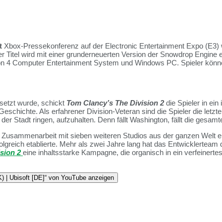
t
Xbox-Pressekonferenz auf der Electronic Entertainment Expo (E3) 
r Titel wird mit einer grunderneuerten Version der Snowdrop Engine e
ion 4 Computer Entertainment System und Windows PC. Spieler könne
setzt wurde, schickt
Tom Clancy’s The Division 2
die Spieler in ei
eschichte. Als erfahrener Division-Veteran sind die Spieler die letzt
er Stadt ringen, aufzuhalten. Denn fällt Washington, fällt die gesamt
Zusammenarbeit mit sieben weiteren Studios aus der ganzen Welt ent
olgreich etablierte. Mehr als zwei Jahre lang hat das Entwicklerteam 
ision 2
eine inhaltsstarke Kampagne, die organisch in ein verfeiner
 Ubisoft [DE]“ von YouTube anzeigen