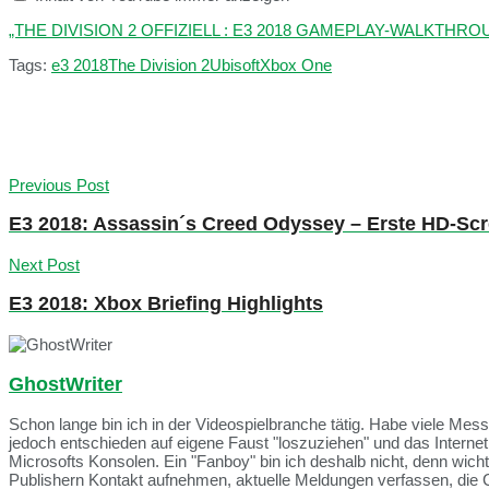
„THE DIVISION 2 OFFIZIELL : E3 2018 GAMEPLAY-WALKTHROUGH (
Tags:
e3 2018
The Division 2
Ubisoft
Xbox One
Previous Post
E3 2018: Assassin´s Creed Odyssey – Erste HD-Scr
Next Post
E3 2018: Xbox Briefing Highlights
GhostWriter
Schon lange bin ich in der Videospielbranche tätig. Habe viele Me
jedoch entschieden auf eigene Faust "loszuziehen" und das Intern
Microsofts Konsolen. Ein "Fanboy" bin ich deshalb nicht, denn wich
Publishern Kontakt aufnehmen, aktuelle Meldungen verfassen, die 