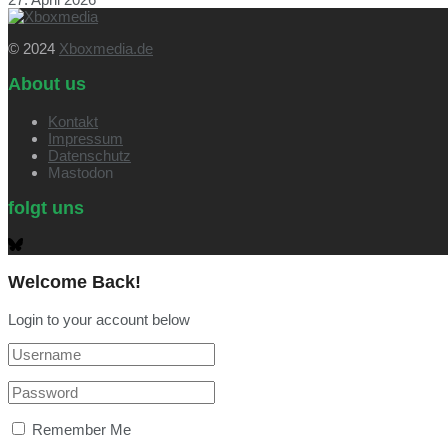
© 2024
Xboxmedia.de
About us
Kontakt
Impressum
Datenschutz
Mastodon
folgt uns
Welcome Back!
Login to your account below
Remember Me