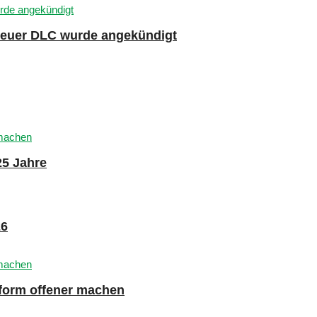
 neuer DLC wurde angekündigt
25 Jahre
26
tform offener machen