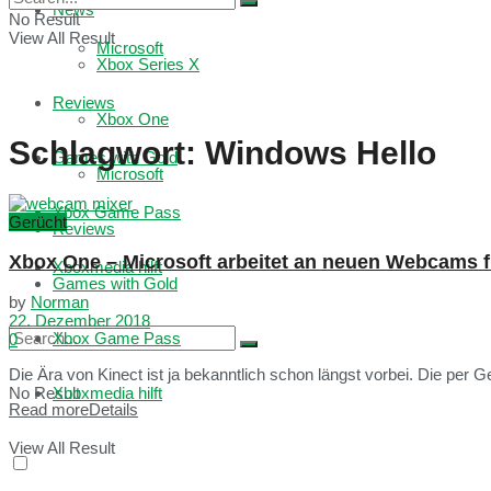
News
No Result
View All Result
Microsoft
Xbox Series X
Reviews
Xbox One
Schlagwort:
Windows Hello
Games with Gold
Microsoft
Xbox Game Pass
Gerücht
Reviews
Xbox One – Microsoft arbeitet an neuen Webcams 
Xboxmedia hilft
Games with Gold
by
Norman
22. Dezember 2018
Xbox Game Pass
0
Die Ära von Kinect ist ja bekanntlich schon längst vorbei. Die per 
No Result
Xboxmedia hilft
Read more
Details
View All Result