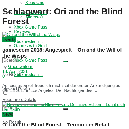
Xbox One
Schlagwort:
Ori and the Blind
Games with Gold
Microsoft
Forest
Xbox Game Pass
Reviews
Events
Xboxmedia hilft
Games with Gold
gamescom 2018: Angespielt – Ori and the Will of
the Wisps
Xbox Game Pass
by
Ghostwriterin
18. April 2021
No Result
Xboxmedia hilft
0
Auf dieses Spiel, freue ich mich seit der ersten Ankündigung auf
View All Result
der E3 2017 in Los Angeles. Der Nachfolger des ...
Read more
Details
News
No Result
Ori and the Blind Forest – Termin der Retail