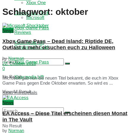
Xbox One
Schlagwort:
oktober
Games with Gold
Microsoft
Xbox Game Pass
News
Reviews
Xbox Game Pass – Dead Island: Riptide DE,
Xboxmedia hilft
Outlast & mehr ersuchen euch zu Halloween
Games with Gold
by
Norman
Xbox Game Pass
22. Oktober 2018
0
No Result
Xboxmedia hilft
Microsoft gab nun die neuen Titel bekannt, die euch im Xbox
Game Pass gegen Ende Oktober erwarten. So wird es ...
View All Result
Read more
Details
News
EA Access – Diese Titel erscheinen diesen Monat
in The Vault
No Result
by
Norman