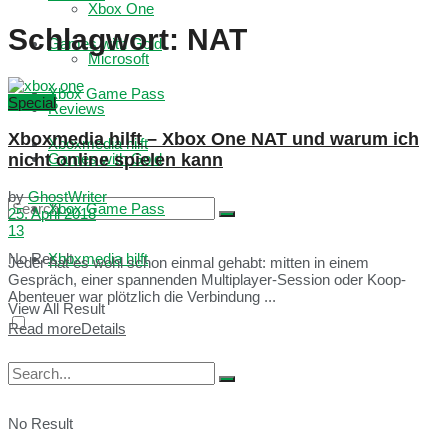
Xbox One
Schlagwort:
NAT
Games with Gold
Microsoft
Xbox Game Pass
Special
Reviews
Xboxmedia hilft – Xbox One NAT und warum ich
Xboxmedia hilft
nicht online spielen kann
Games with Gold
by
GhostWriter
Xbox Game Pass
25. April 2018
13
No Result
Xboxmedia hilft
Jeder hat es wohl schon einmal gehabt: mitten in einem
Gespräch, einer spannenden Multiplayer-Session oder Koop-
Abenteuer war plötzlich die Verbindung ...
View All Result
Read more
Details
No Result