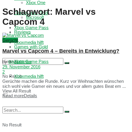
Xbox One
Schlagwort:
Marvel vs
Games with Gold
Microsoft
Capcom 4
Xbox Game Pass
Reviews
Gerücht
Xboxmedia hilft
Games with Gold
Marvel vs Capcom 4 – Bereits in Entwicklung?
Xbox Game Pass
by
GhostWriter
29. November 2016
2
No Result
Xboxmedia hilft
Gerüchte machen die Runde. Kurz vor Weihnachten wünschen
sich wohl viele Gamer ein neues und vor allem gutes Beat em ...
View All Result
Read more
Details
No Result