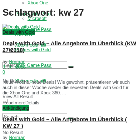
Xbox One
Schlagwort:
kw 27
Games with Gold
Microsoft
Xbox Game Pass
Deals with Gold
Reviews
Deals with Gold – Alle Angebote im Überblick (KW
Xboxmedia hilft
27/2018)
Games with Gold
by
Norman
Xbox Game Pass
3. Juli 2018
0
No Result
Xboxmedia hilft
Neue Woche, neue Deals! Wie gewohnt, präsentieren wir euch
auch in dieser Woche wieder die neuesten Deals with Gold für
die Xbox One und Xbox 360. ...
View All Result
Read more
Details
Ankündigung
Deals with Gold – Alle Angebote im Überblick (
KW 27 )
No Result
by
Norman