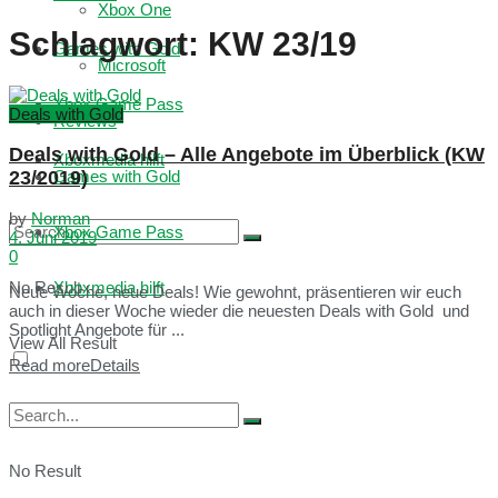
Xbox One
Schlagwort:
KW 23/19
Games with Gold
Microsoft
Xbox Game Pass
Deals with Gold
Reviews
Deals with Gold – Alle Angebote im Überblick (KW
Xboxmedia hilft
23/2019)
Games with Gold
by
Norman
Xbox Game Pass
4. Juni 2019
0
No Result
Xboxmedia hilft
Neue Woche, neue Deals! Wie gewohnt, präsentieren wir euch
auch in dieser Woche wieder die neuesten Deals with Gold und
Spotlight Angebote für ...
View All Result
Read more
Details
No Result