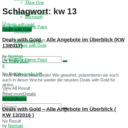
Xbox One
Schlagwort:
kw 13
Games with Gold
Microsoft
Xbox Game Pass
Deals with Gold
Reviews
Deals with Gold – Alle Angebote im Überblick (KW
Xboxmedia hilft
13/2017)
Games with Gold
by
Norman
Xbox Game Pass
28. März 2017
6
No Result
Xboxmedia hilft
Neue Woche, neue Deals! Wie gewohnt, präsentieren wir euch
auch in dieser Woche wieder die neusten Deals with Gold für
aktive ...
View All Result
Read more
Details
Ankündigung
Deals with Gold – Alle Angebote im Überblick (
KW 13/2016 )
No Result
by
Norman