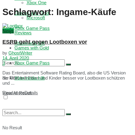
Xbox One
Schlagwort:
Ingame-Käufe
Games with Gold
Microsoft
Xbox Game Pass
News
Reviews
ESRB geht gegen Lootboxen vor
Xboxmedia hilft
Games with Gold
by
GhostWriter
14. April 2020
Xbox Game Pass
3
Das Entertainment Software Rating Board, also die US Version
No Result
Xboxmedia hilft
der USK will Eltern und Kinder besser vor Lootboxen schützen
und ...
Read more
Details
View All Result
No Result