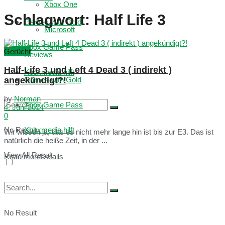
Xbox One
Schlagwort:
Half Life 3
Games with Gold
Microsoft
Xbox Game Pass
Gerücht
Reviews
Half-Life 3 und Left 4 Dead 3 ( indirekt )
Xboxmedia hilft
angekündigt?!
Games with Gold
by
Norman
Xbox Game Pass
4. Juni 2014
0
No Result
Xboxmedia hilft
Wir wissen ja, das es nicht mehr lange hin ist bis zur E3. Das ist
natürlich die heiße Zeit, in der ...
View All Result
Read more
Details
No Result