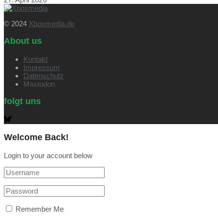
© 2024
Xboxmedia.de
About us
Kontakt
Impressum
Datenschutz
Mastodon
folgt uns
Welcome Back!
Login to your account below
Remember Me