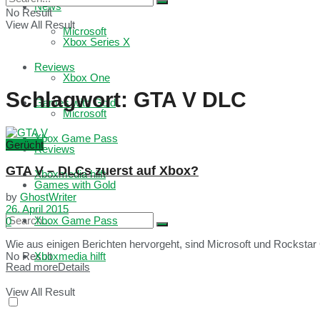
News
No Result
View All Result
Microsoft
Xbox Series X
Reviews
Xbox One
Schlagwort:
GTA V DLC
Games with Gold
Microsoft
Xbox Game Pass
Gerücht
Reviews
GTA V – DLCs zuerst auf Xbox?
Xboxmedia hilft
Games with Gold
by
GhostWriter
26. April 2015
Xbox Game Pass
0
Wie aus einigen Berichten hervorgeht, sind Microsoft und Rocksta
No Result
Xboxmedia hilft
Read more
Details
View All Result