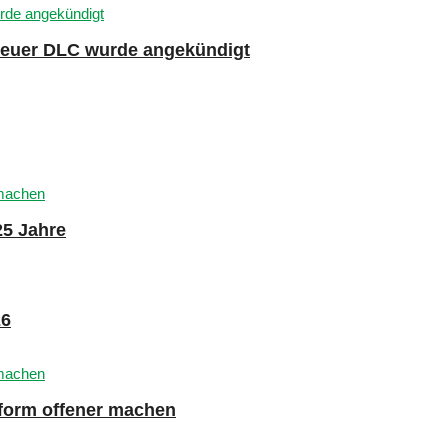
 neuer DLC wurde angekündigt
25 Jahre
26
tform offener machen