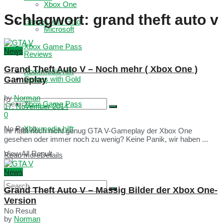
Xbox One
Schlagwort:
grand theft auto v
Games with Gold
Microsoft
Xbox Game Pass
News
Reviews
Grand Theft Auto V – Noch mehr ( Xbox One )
Xboxmedia hilft
Gameplay
Games with Gold
by
Norman
Xbox Game Pass
17. November 2014
0
No Result
Xboxmedia hilft
Ihr habt noch nicht genug GTA V-Gameplay der Xbox One
gesehen oder immer noch zu wenig? Keine Panik, wir haben ...
View All Result
Read more
Details
News
Grand Theft Auto V – Massig Bilder der Xbox One-
Version
No Result
by
Norman